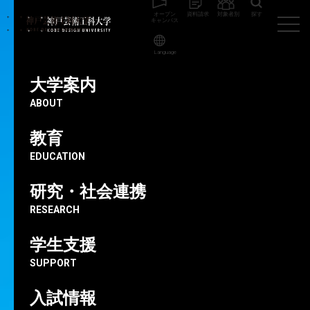
オープン
資料請求
対象者別
探す
キャンパス
Language
神戸芸術工科大学
ビジュアルデザイン学科
大学案内
お知らせ
ABOUT
NEWS
教育
EDUCATION
研究・社会連携
RESEARCH
学生支援
SUPPORT
入試情報