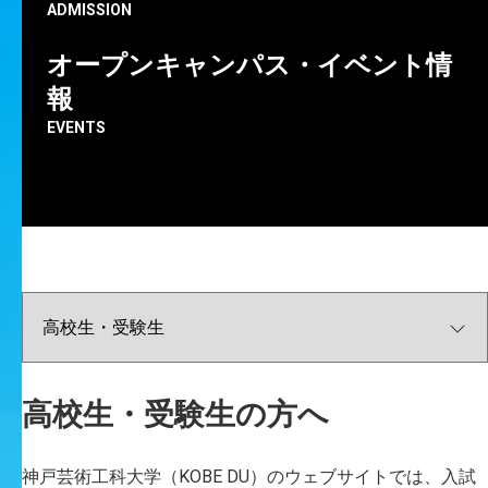
ADMISSION
オープンキャンパス・イベント情
報
EVENTS
神戸芸術工科大学の
最新の情報をお知らせします。
ALL
重要なお知らせ
成果・実績
イベント
コラム
プレスリリース
高校生・受験生向け
在学生向け
高校生・受験生の方へ
卒業生向け
地域の方向け
企業の方向け
情報図書館
キャリア
大学院
メディア芸術学科
ビジュアルデザイン学科
生産・工芸デザイン学科
神戸芸術工科大学（KOBE DU）のウェブサイトでは、入試