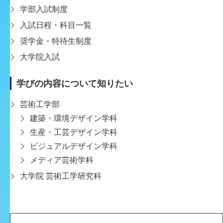
2026-01-08
学部入試制度
「人のためのものづくり」を、自分にしかできな
入試日程・科目一覧
いデザインで叶えたい。
奨学金・特待生制度
編集部 神戸芸工大を知ったきっかけは？ 森 高校1～2年
大学院入試
生のころ、絵を描くのが好きだった私に、親や担任の先
生が「こんな大学があるよ」と教えてくれたのが最初で
学びの内容について知りたい
す。高校内で神戸芸工大の先生の特別授業を受ける機会
が3回あり、制 […]
芸術工学部
建築・環境デザイン学科
生産・工芸デザイン学科
ビジュアルデザイン学科
メディア芸術学科
大学院 芸術工学研究科