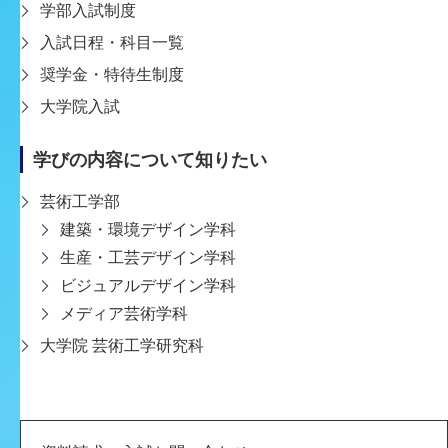
学部入試制度
髙橋
入試日程・科目一覧
奨学金・特待生制度
先生や先輩との距離が近くて、なんでも聞ける関係
大学院入試
性だったので、わからないことや知らなかったこと
をたくさん教えていただきました。そのおかげで、
学びの内容について知りたい
作品における表現の幅も広がったと感じます。
芸術工学部
建築・環境デザイン学科
生産・工芸デザイン学科
ビジュアルデザイン学科
メディア芸術学科
大学院 芸術工学研究科