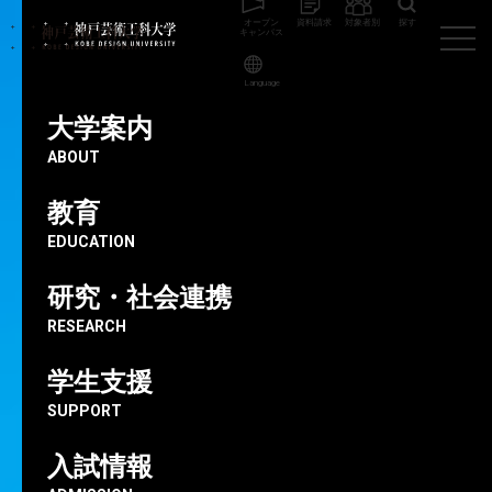
オープン
資料請求
対象者別
探す
キャンパス
Language
大学案内
ビ
ジ
ュ
ア
ル
デ
ザ
イ
ン
学科
ABOUT
「ここで『好き』と『夢中』を見つけ
教育
た」広告デザインや写真に魅せられカメ
EDUCATION
ラマンの道へ
研究・社会連携
髙橋 海大
さん
RESEARCH
ビジュアルデザイン学科 グラフィックデザインコース 4年生
大阪府 大阪商業大学高等学校出身
学生支援
株式会社博報堂プロダクツ内定
SUPPORT
※学科・コース名称・学年はインタビュー当時のものです。
2022.01.22
入試情報