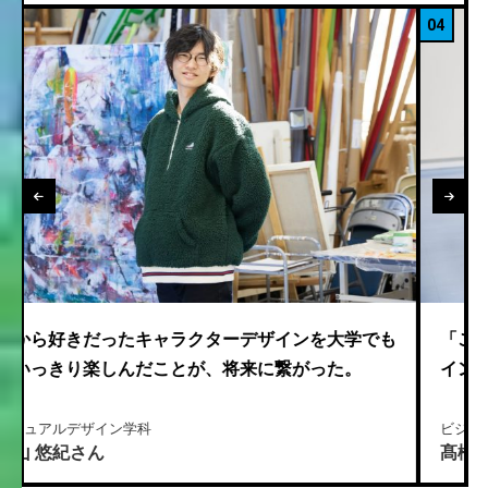
04
ザインを大学でも
「ここで『好き』と『夢中』を見つけた
に繋がった。
インや写真に魅せられカメラマンの道へ
ビジュアルデザイン学科
髙橋 海大さん