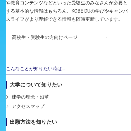
や教育コンテンツなどといった受験生のみなさんが必要と
インやファッション、グラフィックなど一通り学ん
する基本的な情報はもちろん、KOBE DUの学びやキャンパ
でいました。卒業制作でパッケージとポスターをつ
スライフがより理解できる情報も随時更新しています。
くった時に広告デザインの楽しさを知り、大学に進
学してもっと専門的に勉強したいと思うようになり
高校生・受験生の方向けページ
ました。
編集部
神戸芸工大を選んだ理由は？
こんなことが知りたい時は…
髙橋
大学について知りたい
神戸芸工大の先生が高校で授業をしてくれていたん
です。だからもともと親しみはありました。
建学の理念・沿革
アクセスマップ
編集部
実際に入学して良かったなと思った点はあります
出願方法を知りたい
か？