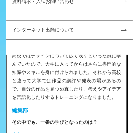
資料請求・入試お問い合わせ
編集部
インターネット出願について
高校と大学では、どのような違いがありましたか？
髙橋
高校ではデザインについて広く浅くといった風に学
んでいたので、大学に入ってからはさらに専門的な
知識やスキルを身に付けられました。それから高校
と違って大学では作品の講評や発表の場があるの
で、自分の作品を見つめ直したり、考えやアイデア
を言語化したりするトレーニングになりました。
編集部
その中でも、一番の学びとなったのは？