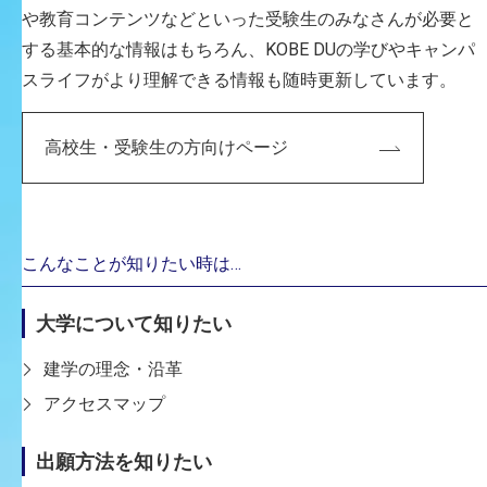
特任教授さらに早稲田大学理工学術院総合研究所
や教育コンテンツなどといった受験生のみなさんが必要と
上級研究員・研究院教授を歴任。
する基本的な情報はもちろん、KOBE DUの学びやキャンパ
2024年神戸芸術工科大学学長に就任。
スライフがより理解できる情報も随時更新しています。
「芸術」と「工学」の融合が求め
高校生・受験生の方向けページ
られる時代です
人が集まって刺激し合いながら行動する。それが「社
会」。
人がそれぞれに独立して考え動く。それが「個人」。
こんなことが知りたい時は…
人と人がSNS等のさまざまな空間で自在に結び付き、
そこに大小さまざまな「社会」が生じ、その中で各「個
大学について知りたい
人」が生きる。
建学の理念・沿革
それが今という時代のあり様です。
アクセスマップ
「工学」は長らく「社会」に求められる技術を生み出す
出願方法を知りたい
ことを目指してきました。