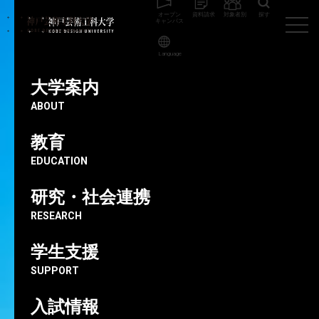
オープン
資料請求
対象者別
探す
キャンパス
Language
神戸芸術工科大学
大学案内
学長挨拶
大学案内
ABOUT
大学案内
INTRODUCTION
教育
学長挨拶
EDUCATION
研究・社会連携
RESEARCH
学生支援
SUPPORT
入試情報