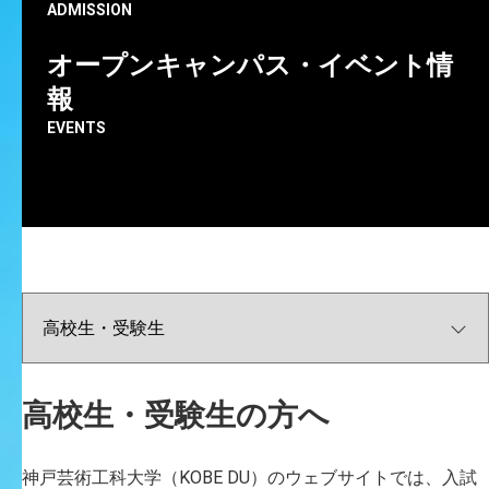
ADMISSION
オープンキャンパス・イベント情
報
EVENTS
神戸芸術工科大学 学長
［専門：建築構法・建築生産］
松村秀一
1957年兵庫県生まれ。
1980年東京大学工学部建築学科卒業。
1985年東京大学大学院工学系研究科建築学専攻
高校生・受験生の方へ
博士課程修了。工学博士。
1986年より東京大学専任講師、助教授、教授、
神戸芸術工科大学（KOBE DU）のウェブサイトでは、入試