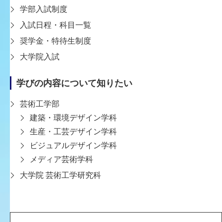
ところが、今や「工学」が相手にするはずの「社会」は
学部入試制度
大小さまざまでその種類も常に増え続けています。
入試日程・科目一覧
相手が見定められなくなってきているのです。
奨学金・特待生制度
大学院入試
他方、「芸術」は「個人」の身体や心をふるわせ活性化
させる大切な営為であり続けました。
学びの内容について知りたい
しかしその「個人」も、スマホを手放せない人が増えて
いることからもわかるように、
芸術工学部
「社会」から独立した「個人」でいられる時間が限られ
建築・環境デザイン学科
てきています。
生産・工芸デザイン学科
「芸術」が対象としてきた独立した「個人」というあり
ビジュアルデザイン学科
方が珍しくなってきているのです。
メディア芸術学科
大学院 芸術工学研究科
「社会」の多様化と「個人」の独立性の希薄化。
そのような状況下では、「工学」と「芸術」が接近し、
互いの相手を重ね合わせた領域で