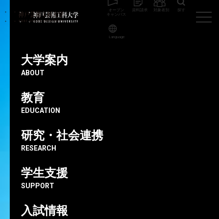
オープン
資料請求
対象者別
探す
キャンパス
Language
神戸芸術工科大学
大学案内
情報公開
大学案内
ABOUT
大学案内
INTRODUCTION
教育
情報公開
EDUCATION
研究・社会連携
RESEARCH
大学に関する情報を公表していま
学生支援
す
SUPPORT
神戸芸術工科大学の設置母体である谷岡学園の事業報
告・財務状況のほか、宣言・ガイドラインや学則・規程
入試情報