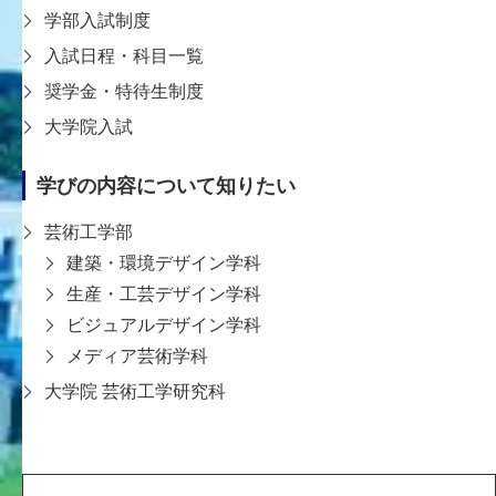
学部入試制度
入試日程・科目一覧
〒651-2196 神戸市西区学園西町8-1-1
8-1-1 Gakuennishi-machi,Nishi-ku,Kobe
奨学金・特待生制度
651-2196 Japan
大学院入試
TEL:078-794-2112（代表）
FAX:078-794-5027
学びの内容について知りたい
大学案内
学生支援
芸術工学部
教育
入試情報
建築・環境デザイン学科
研究・社会連携
生産・工芸デザイン学科
学内向け
ビジュアルデザイン学科
KDUポータル
メディア芸術学科
Microsoft365
大学院 芸術工学研究科
求人検索NAVI
情報図書館蔵書検索
谷岡学園グループ