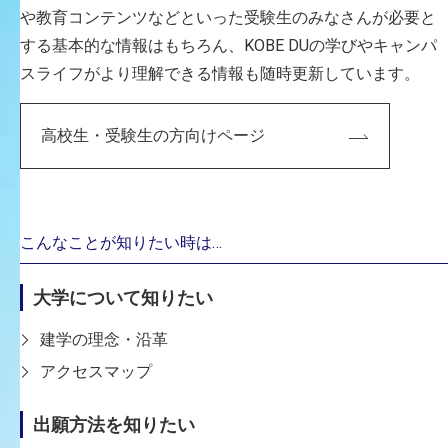
や教育コンテンツなどといった受験生のみなさんが必要と
する基本的な情報はもちろん、KOBE DUの学びやキャンパ
ガバナンス・コード
スライフがより理解できる情報も随時更新しています。
文部科学省への申請等
高校生・受験生の方向けページ
教員養成に関する情報公表
こんなことが知りたい時は…
寄附行為、監査報告書、財務情報、
役員・評議員名簿、役員・評議員報
大学について知りたい
酬等基準、校舎等の耐震化率
建学の理念・沿革
アクセスマップ
出願方法を知りたい