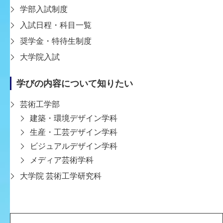
学部入試制度
工学の融合を理想として掲げ、創造性豊かなク
入試日程・科目一覧
リエイターや研究者を養成してきました。今後
も、若い人が芸術工学の幅広い分野に触れるこ
奨学金・特待生制度
とで、それらを総合する独自の視点を持って大
大学院入試
いに活躍できるよう、人材の育成に力を尽くし
てまいります。
学びの内容について知りたい
芸術工学部
建築・環境デザイン学科
生産・工芸デザイン学科
沿革
ビジュアルデザイン学科
19
メディア芸術学科
28
学校法人谷岡学園（神戸芸術工科大学設置母
大学院 芸術工学研究科
年
体）が創立
2
月