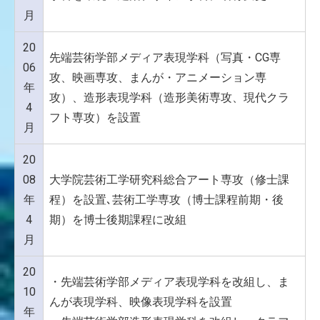
月
20
先端芸術学部メディア表現学科（写真・CG専
06
攻、映画専攻、まんが・アニメーション専
年
攻）、造形表現学科（造形美術専攻、現代クラ
4
フト専攻）を設置
月
20
08
大学院芸術工学研究科総合アート専攻（修士課
年
程）を設置､芸術工学専攻（博士課程前期・後
4
期）を博士後期課程に改組
月
20
・先端芸術学部メディア表現学科を改組し、ま
10
んが表現学科、映像表現学科を設置
年