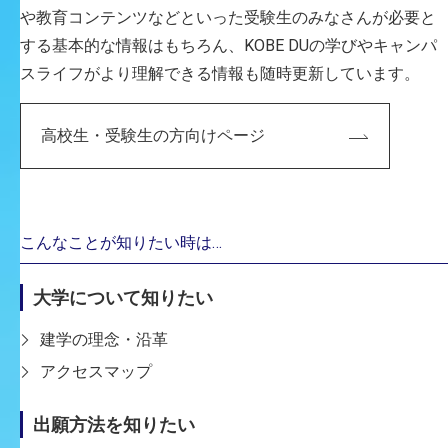
や教育コンテンツなどといった受験生のみなさんが必要と
する基本的な情報はもちろん、KOBE DUの学びやキャンパ
スライフがより理解できる情報も随時更新しています。
理念と理想
神戸芸術工科大学は、「世に役立つ人物の養
高校生・受験生の方向けページ
成」を建学の理念とする学校法人谷岡学園に
よって、1989年に創設されました。
神戸芸術工科大学は、谷岡学園のこの理念を共
有した上で、教育、研究における芸術と工学の
こんなことが知りたい時は…
融合という理想を掲げています。
大学について知りたい
建学の理念・沿革
創る力、総合する力。
アクセスマップ
神戸芸術工科大学は、人間の生活や環境をより
美しく、快適で、豊かなものにすることを目標
出願方法を知りたい
としています。この目標達成のために、芸術と