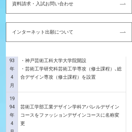
資料請求・入試お問い合わせ
19
・神戸芸術工科大学開学
89
・芸術工学部環境デザイン学科､工業デザイン学
年
科（プロダクトデザインコース･アパレルデザイ
4
インターネット出願について
ンコース）、視覚情報デザイン学科を設置
月
19
93
・神戸芸術工科大学大学院開設
年
・芸術工学研究科芸術工学専攻（修士課程）､総
4
合デザイン専攻（修士課程）を設置
月
19
94
芸術工学部工業デザイン学科アパレルデザイン
年
コースをファッションデザインコースに名称変
4
更
月