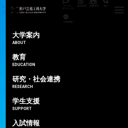
オープン
資料請求
対象者別
探す
キャンパス
Language
神戸芸術工科大学
大学案内
建学の理念・沿革
大学案内
ABOUT
大学案内
INTRODUCITION
教育
建学の理念・沿革
EDUCATION
研究・社会連携
RESEARCH
学生支援
SUPPORT
入試情報