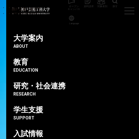
オープン
資料請求
対象者別
探す
キャンパス
Language
神戸芸術工科大学
入試情報
受験上の配慮について
大学案内
ABOUT
入試情報
ADMISSION INFORMATION
教育
受験上の配慮について
EDUCATION
研究・社会連携
RESEARCH
受験上の配慮を希望する方へ
学生支援
神戸芸術工科大学2027年度入学試験において、病気や負
SUPPORT
傷、障がい等の事由により、受験上の配慮を希望される
方は、下記の手順に従って、期日までに申請してくださ
入試情報
い。申請内容に基づき本学が対応を検討し、病気や負