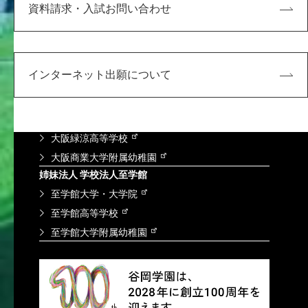
求人検索NAVI
資料請求・入試お問い合わせ
情報図書館蔵書検索
谷岡学園グループ
学校法人 谷岡学園
インターネット出願について
大阪商業大学・大学院
大阪商業大学高等学校
大阪商業大学堺高等学校
大阪緑涼高等学校
大阪商業大学附属幼稚園
姉妹法人 学校法人至学館
至学館大学・大学院
至学館高等学校
至学館大学附属幼稚園