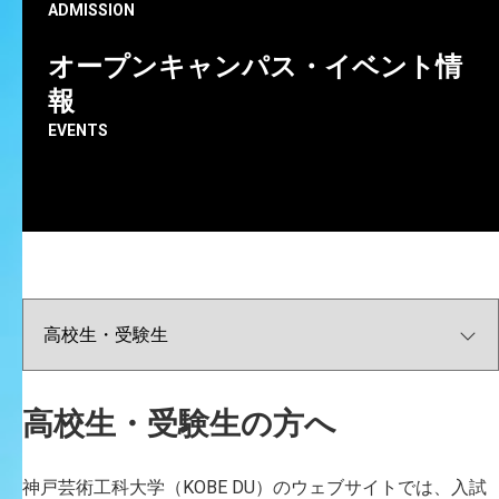
ADMISSION
傷、障がい等の種類、程度に応じた措置を講じます。な
お、必ずしもすべてのご希望に対応できるとは限りませ
オープンキャンパス・イベント情
んので、あらかじめご了承ください。
報
「申請から受験上の配慮決定までの流れ」「試験日ごと
EVENTS
の申請期日」「本学で過去に行った受験上の配慮の事例
（参考）」等の詳細は、
要項
をご確認ください。
要項「神戸芸術工科大学 2027 年度入学試験 受験上の
配慮を希望する方へ」
申請書
高校生・受験生の方へ
神戸芸術工科大学 入学試験 受験上の配慮申請書
神戸芸術工科大学（KOBE DU）のウェブサイトでは、入試