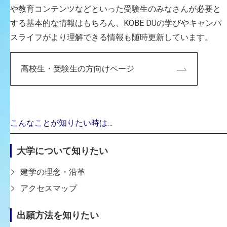
や教育コンテンツなどといった受験生のみなさんが必要と
する基本的な情報はもちろん、KOBE DUの学びやキャンパ
申請書類送付先
スライフがより理解できる情報も随時更新しています。
神戸芸術工科大学 広報入試課
〒651-2196 神戸市西区学園西町8-1-1
高校生・受験生の方向けページ
※「受験上の配慮申請書在中」と封書表面に付記してく
ださい。
こんなことが知りたい時は…
お問合せ先
大学について知りたい
神戸芸術工科大学 広報入試課
建学の理念・沿革
TEL：
078-794-5039
アクセスマップ
MAIL：
nyushi@kobe-du.ac.jp
（平日9：00～17：30、土曜9：00～17：00）
出願方法を知りたい