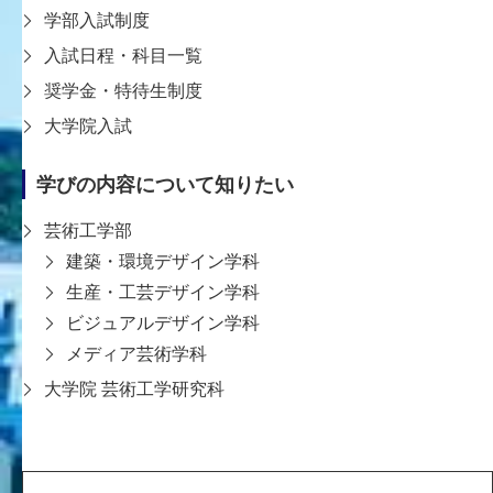
学部入試制度
入試日程・科目一覧
奨学金・特待生制度
大学院入試
〒651-2196 神戸市西区学園西町8-1-1
学びの内容について知りたい
8-1-1 Gakuennishi-machi,Nishi-ku,Kobe
651-2196 Japan
芸術工学部
TEL:078-794-2112（代表）
建築・環境デザイン学科
FAX:078-794-5027
生産・工芸デザイン学科
大学案内
学生支援
ビジュアルデザイン学科
教育
入試情報
メディア芸術学科
研究・社会連携
大学院 芸術工学研究科
学内向け
KDUポータル
Microsoft365