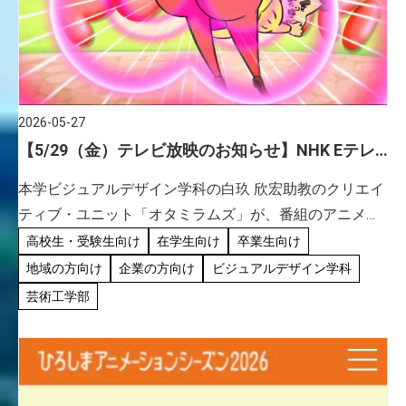
2026-05-27
【5/29（金）テレビ放映のお知らせ】NHK Eテレ
『はなしちゃお！～性と生の学問～』／ビジュア
本学ビジュアルデザイン学科の白玖 欣宏助教のクリエイ
ルデザイン学科 白玖欣宏 助教
ティブ・ユニット「オタミラムズ」が、番組のアニメー
ション・コーナーを担当する、NHK Eテレ『はなしちゃ
高校生・受験生向け
在学生向け
卒業生向け
お！～性と生の学問～』が、5月29日（金）22:00～
地域の方向け
企業の方向け
ビジュアルデザイン学科
22:30 […]
芸術工学部