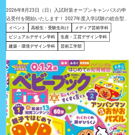
総合型選抜Ⅰ期＜体験型＞／Ⅱ期＜面談型＞ 入試
2026年8月23日（日）入試対策オープンキャンパスの申
対策オープンキャンパス申込受付開始！
込受付を開始いたします！ 2027年度入学試験の総合型選
抜Ⅰ期＜体験型＞とⅡ期＜面談型＞での受験を検討して
イベント
高校生・受験生向け
メディア芸術学科
いる方におすすめのオープンキャンパスです。 「Ⅰ期＜
ビジュアルデザイン学科
生産・工芸デザイン学科
体験型 […]
建築・環境デザイン学科
芸術工学部