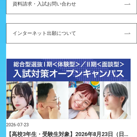
学連携事業の一環として、「みちくさのかたち展」を開
地域の方向け
ビジュアルデザイン学科
芸術工学部
資料請求・入試お問い合わせ
催します。 ＞PDFはこちら 本展は、洲本市中川原町の豊
かな自然や地域 […]
インターネット出願について
2026-07-23
【高校3年生・受験生対象】2026年8月23日（日）