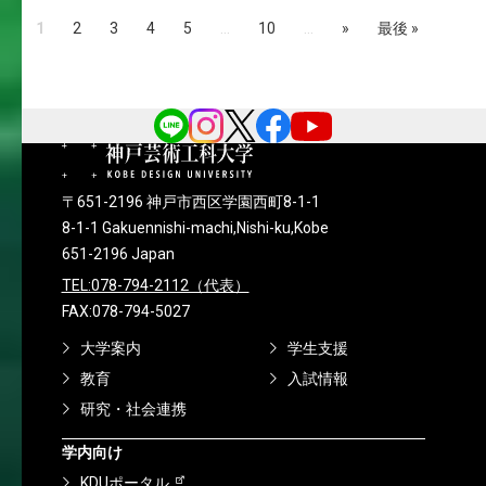
1
2
3
4
5
...
10
...
»
最後 »
〒651-2196 神戸市西区学園西町8-1-1
8-1-1 Gakuennishi-machi,Nishi-ku,Kobe
651-2196 Japan
TEL:078-794-2112（代表）
FAX:078-794-5027
大学案内
学生支援
教育
入試情報
研究・社会連携
学内向け
KDUポータル