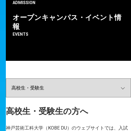
ADMISSION
オープンキャンパス・イベント情
報
EVENTS
神戸芸術工科大学の
最新の情報をお知らせします。
ALL
重要なお知らせ
成果・実績
イベント
コラム
プレスリリース
高校生・受験生向け
在学生向け
高校生・受験生の方へ
卒業生向け
地域の方向け
企業の方向け
情報図書館
キャリア
大学院
メディア芸術学科
ビジュアルデザイン学科
生産・工芸デザイン学科
神戸芸術工科大学（KOBE DU）のウェブサイトでは、入試