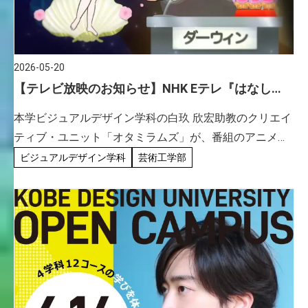
2026-05-20
【テレビ放映のお知らせ】NHK Eテレ『はなし
ちゃお！～性と生の学問～』／ビジュアルデザイ
本学ビジュアルデザイン学科の白玖 欣宏助教のクリエイ
ン学科 白玖欣宏 助教
ティブ・ユニット「オタミラムズ」が、番組のアニメー
ション・コーナーを担当する、NHK Eテレ『はなしちゃ
ビジュアルデザイン学科
芸術工学部
お！～性と生の学問～』が、5月22日（金）22:00～
22:30 […]