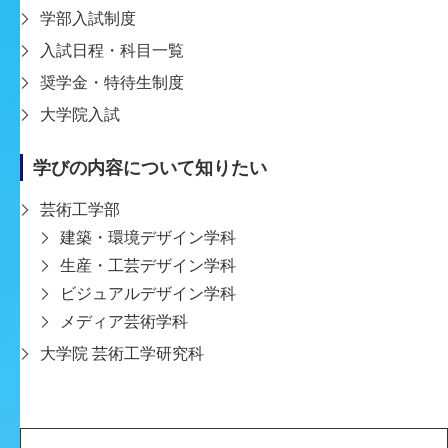
学部入試制度
入試日程・科目一覧
奨学金・特待生制度
大学院入試
学びの内容について知りたい
芸術工学部
建築・環境デザイン学科
生産・工芸デザイン学科
ビジュアルデザイン学科
メディア芸術学科
2026-08-05
【展示のお知らせ】ビジュアルデザイン学科／浜
大学院 芸術工学研究科
ゼミ「みちくさのかたち展」淡路島の野草をアー
ビジュアルデザイン学科浜の浜ゼミが、地域交流拠点
トと商品へ！
「HOOK」と有限会社サンクラールと連携し、洲本市域