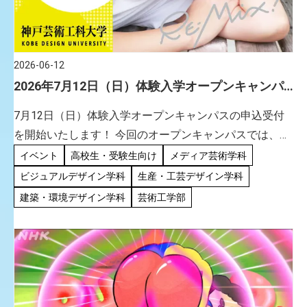
2026-06-12
2026年7月12日（日）体験入学オープンキャンパ
ス申込受付開始！
7月12日（日）体験入学オープンキャンパスの申込受付
を開始いたします！ 今回のオープンキャンパスでは、神
戸芸術工科大学の90分間授業を受講することができま
イベント
高校生・受験生向け
メディア芸術学科
す。専門的な知識･施設･設備に触れながら、大学生に
ビジュアルデザイン学科
生産・工芸デザイン学科
なった自分を疑似 […]
建築・環境デザイン学科
芸術工学部