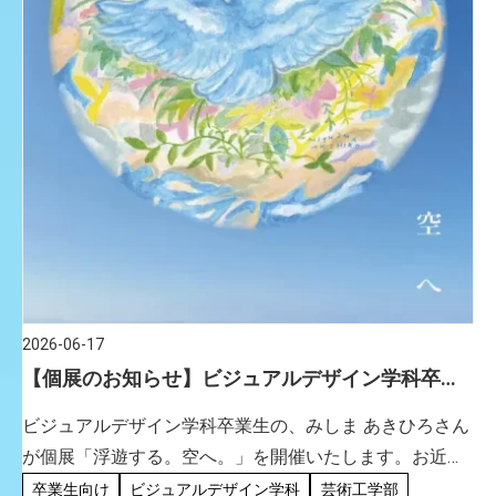
2026-06-17
【個展のお知らせ】ビジュアルデザイン学科卒業
生
ビジュアルデザイン学科卒業生の、みしま あきひろさん
が個展「浮遊する。空へ。」を開催いたします。お近く
にお越しの際は是非お立ち寄りください。 みしま あきひ
卒業生向け
ビジュアルデザイン学科
芸術工学部