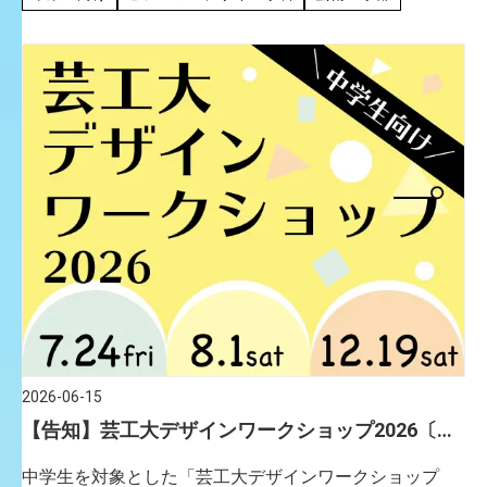
ろ 個展「浮遊する。空へ」 今年も神戸・北野のGallery B
[…]
2026-06-15
【告知】芸⼯⼤デザインワークショップ2026〔開
催⽇：7/24（⾦）・8/1（⼟）・12/19（⼟）〕
中学⽣を対象とした「芸⼯⼤デザインワークショップ