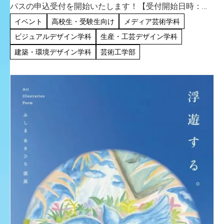
パスの申込受付を開始いたします！【受付開始日時：
2026年7月2日(木) 9:00】 ◆8月2日(日)・8月22日（土）
イベント
高校生・受験生向け
メディア芸術学科
【全学年対象】オープンキャンパス 見どころ満載 […]
ビジュアルデザイン学科
生産・工芸デザイン学科
建築・環境デザイン学科
芸術工学部