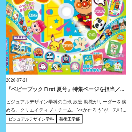
2026-07-21
『ベビーブック First 夏号』特集ページを担当／ビ
ジュアルデザイン学科 白玖欣宏 助教
ビジュアルデザイン学科の白玖 欣宏 助教がリーダーを務
める、クリエイティブ・チーム、“べかたろう”が、7月16
日（木）の本日に発売の、小学館『ベビーブック First 夏
ビジュアルデザイン学科
芸術工学部
号』の「シナぷしゅ やさいと くだものて […]