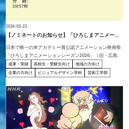
2026-05-23
【ノミネートのお知らせ】「ひろしまアニメー
ションシーズン2026」/ビジュアルデザイン学科白
日本で唯一の米アカデミー賞公認アニメーション映画祭
玖助教
「ひろしまアニメーションシーズン2026」（旧・広島国
際アニメーションフェスティバル）の「日本招待作品コ
成果・実績
高校生・受験生向け
地域の方向け
ンペティション」に、ビジュアルデザイン学科の白玖助
企業の方向け
ビジュアルデザイン学科
芸術工学部
教がリーダーを務 […]