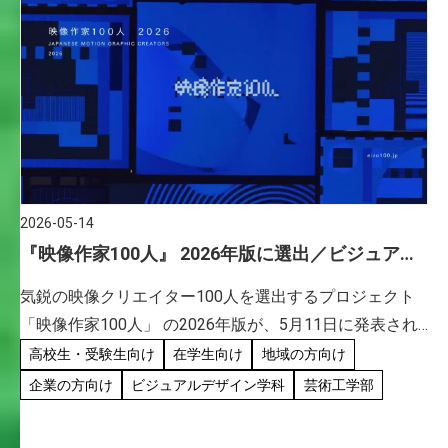
2026-05-14
『映像作家100人』 2026年版に選出／ビジュアル
デザイン学科 白玖欣宏 助教
気鋭の映像クリエイター100人を選出するプロジェクト
「映像作家100人」 の2026年版が、5月11日に発表され
ました。本学ビジュアルデザイン学科の白玖 欣宏助教が
高校生・受験生向け
在学生向け
地域の方向け
リーダーを務めるクリエイティブ・ユニット、オタミラ
企業の方向け
ビジュアルデザイン学科
芸術工学部
ムズも […]