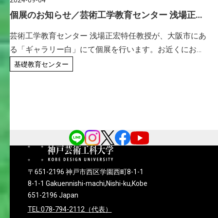
2024-09-04
個展のお知らせ／芸術工学教育センター 浅場正宏
特任教授
芸術工学教育センター 浅場正宏特任教授が、大阪市にあ
る「ギャラリー白」にて個展を行います。お近くにお越
しの際はぜひお立ち寄りください。 浅場正宏 展「Slit 恐
基礎教育センター
竜戯画」会 期 ：2024年9月2日（月）～9月7日（土）
[…]
〒651-2196 神戸市西区学園西町8-1-1
8-1-1 Gakuennishi-machi,Nishi-ku,Kobe
651-2196 Japan
TEL:078-794-2112（代表）