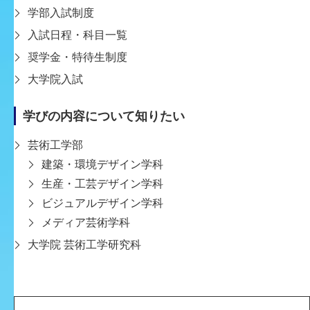
「関西トレンド最前線 ツギ推し!」に出演します。
学部入試制度
2026/1/30（金）に、志茂浩和教授が、NHKの番組「関
入試日程・科目一覧
西トレンド最前線 ツギ推し!」に出演します。番組内の
奨学金・特待生制度
特集コーナーでは、関西発のホラーコンテンツ制作者や
基礎教育センター
注目スポットが紹介されます。その中で、最新のお化け
大学院入試
屋敷にも […]
学びの内容について知りたい
芸術工学部
建築・環境デザイン学科
生産・工芸デザイン学科
ビジュアルデザイン学科
メディア芸術学科
大学院 芸術工学研究科