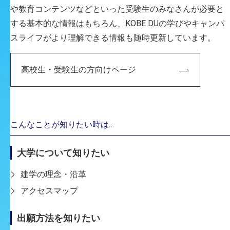
建築・環境デザイン学科
や教育コンテンツなどといった受験生のみなさんが必要と
する基本的な情報はもちろん、KOBE DUの学びやキャンパ
MORE
スライフがより理解できる情報も随時更新しています。
高校生・受験生の方向けページ
こんなことが知りたい時は…
大学について知りたい
建学の理念・沿革
アクセスマップ
2026-01-27
出願方法を知りたい
【テレビ番組出演のお知らせ】志茂浩和教授が