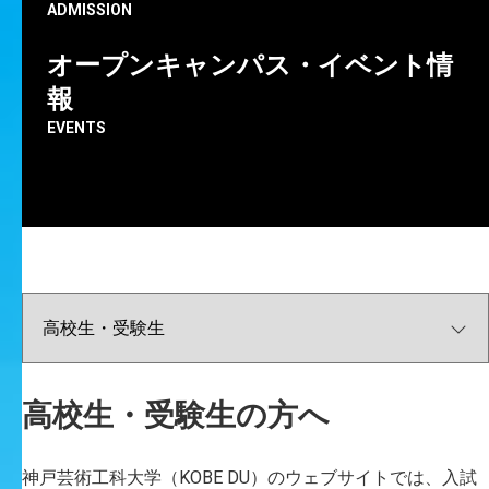
ADMISSION
オープンキャンパス・イベント情
報
EVENTS
神戸芸術工科大学の
最新の情報をお知らせします。
ALL
重要なお知らせ
成果・実績
イベント
コラム
プレスリリース
高校生・受験生向け
在学生向け
高校生・受験生の方へ
卒業生向け
地域の方向け
企業の方向け
情報図書館
キャリア
大学院
メディア芸術学科
ビジュアルデザイン学科
生産・工芸デザイン学科
神戸芸術工科大学（KOBE DU）のウェブサイトでは、入試