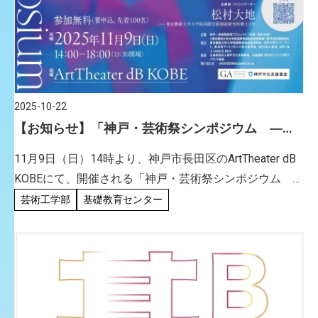
2025-10-22
【お知らせ】「神戸・芸術祭シンポジウム ―
キュレーションの構造と変容」に谷口文保 准教授
11月9日（日）14時より、神戸市長田区のArtTheater dB
が登壇されます。
KOBEにて、開催される「神戸・芸術祭シンポジウム ―
キュレーションの構造と変容」に本学芸術工学教育セン
芸術工学部
基礎教育センター
ターの谷口文保准教授が登壇いたします。神戸で開 […]