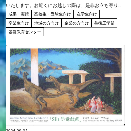
いたします。お近くにお越しの際は、是非お立ち寄りく
ださい！ 会期：基礎表現演習Ａ・B 2025年1月7日
成果・実績
高校生・受験生向け
在学生向け
（火）～1月11日（土）時間：芸術工学教育センター棟
卒業生向け
地域の方向け
企業の方向け
芸術工学部
開館時間に […]
基礎教育センター