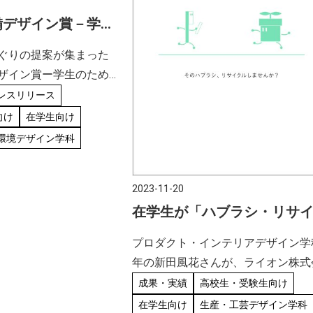
備デザイン賞－学生
境デザイン設計競
ぐりの提案が集まった
しました。
ザイン賞ー学生のため
設計競技」で、荻原ゼ
レスリリース
5名によるチームが、見
向け
在学生向け
ました。 環境・設備デ
環境デザイン学科
社団法人 建築設備綜合
2023-11-20
在学生が「ハブラシ・リサ
ルプログラムポスターデザ
プロダクト・インテリアデザイン学
コンテスト2023」佳作受賞
年の新田風花さんが、ライオン株式
社とテラサイクルジャパン合同会社
成果・実績
高校生・受験生向け
連携して行っているポスターデザイ
在学生向け
生産・工芸デザイン学科