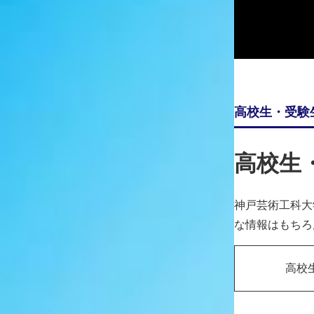
神戸芸術工科大学の
高校生・受験
最新の情報をお知らせし
高校生
神戸芸術工科大
な情報はもちろ
ALL
重要なお知らせ
成果・実績
イベント
コラム
プレ
高校
大学院
メディア芸術学科
ビジュアルデザイン学科
生産・工