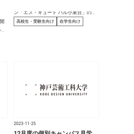
神戸芸術工科大学の学生専用マンショ
塾本
入居）
ン「エス・キュート パル小束台」の
2024年4月入居募集を開始しました。入
を開
高校生・受験生向け
在学生向け
居を希望される方は、募集要項を確認
ル
のうえ、期限内にお申込みください。
なり
是非
）の
2023-11-25
によ
12月度の個別キャンパス見学