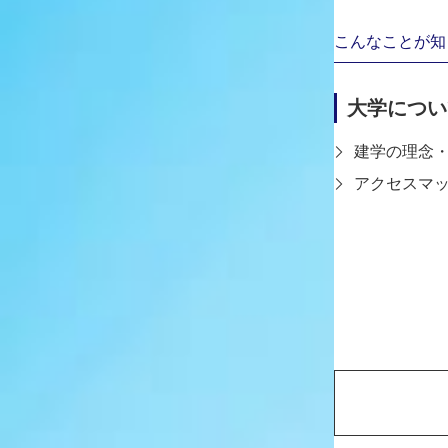
MORE
こんなことが知
大学につい
建学の理念
アクセスマ
2023-12-23
2023-12-26
～《 祝・LIQU
2024年1月度の個別キャンパス
CHALLENG
～《祝・LIQUITE
見学会、オンライン個別相談会
友輝 さん入選
本学では、芸術工学部に興味をお持ち
CHALLENGE2
の受付日を公開しました。（高