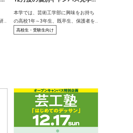
開
会、オンライン個別相談会の受
本学では、芸術工学部に興味をお持ち
れま
付日を公開しました。（高校
研
の高校1年～3年生、既卒生、保護者を
生・受験生対象）
た
対象とした、個別キャンパス見学会、
高校生・受験生向け
軽
オンライン個別相談会の申込を受付し
い
ております。 12月度の受付日を公開し
開
ましたので、参加希望の方は下記より
お申し込み […]