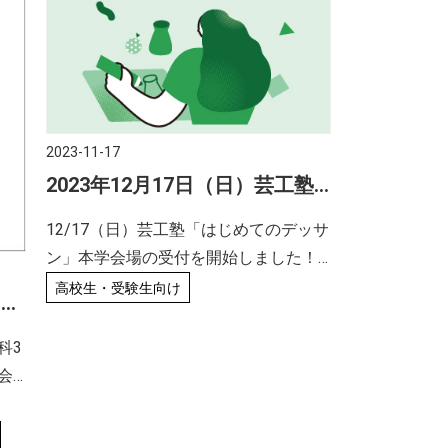
2023-11-17
2023年12月17日（日）芸工塾
「はじめてのデッサン」本学会
12/17（日）芸工塾「はじめてのデッサ
場のお知らせ
ン」本学会場の受付を開始しました！
今回はオープンキャンパスと同時開
高校生・受験生向け
イク
催！ デッサン未経験の方を対象とする
イン
「初心者向け講習会」です。 デッサン
科3
に興味がある方はもちろん、自分の能
会
力を発 […]
が
ン