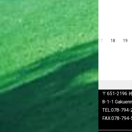
えてみよう！」をコンセプトに有馬川
ビジュアルデザイン学科
親水広場で「有馬温泉クリスマスマー
生産・工芸デザイン学科
ケット」を […]
« 先頭
«
...
10
...
15
16
17
18
19
〒651-219
8-1-1 Gakuenn
TEL:078-79
FAX:078-794-