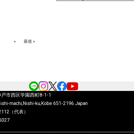
コンテストにて佳作に選ばれました
このコンテストでは、「ハブラシ・
サイクルプロ […]
...
»
最後 »
6 神戸市西区学園西町8-1-1
ishi-machi,Nishi-ku,Kobe
651-2196 Japan
4-2112（代表）
5027