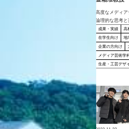
去る12月3日（日）、兵庫区役所2階み
術大学の共
した（レポート）
なとがわホールにて、本学ファッショ
高度なメディア
タルアート大
ンデザイン学科が企画・運営に携わっ
論理的な思考と
成果・実績
高校生・受験生向け
て受賞
たプロジェクト「兵庫モダンシニア
標榜し、さらに
成果・実績
高
在学生向け
地域の方向け
ファッションショー」が開催されまし
深く根差した世
在学生向け
地
生産・工芸デザイン学科
た。 阪神・淡路大震災から10年をきっ
アート作品の公募
企業の方向け
かけに始ま […]
アデジタルアート
メディア芸術学
て、 […]
生産・工芸デザ