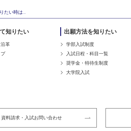
りたい時は…
て知りたい
出願方法を知りたい
・沿革
学部入試制度
ップ
入試日程・科目一覧
奨学金・特待生制度
大学院入試
ITEX THE
E2023 Vd.清田祥
X THE
資料請求・入試お問い合わせ
！ 》 ～
023 Vd.清田祥友輝さん入
2023-12-21