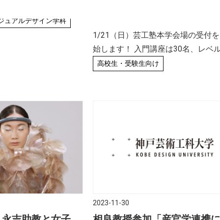
ex THE CHALLENGE ア
校生・受験生向け
2024年1月21日（日）芸工
名詞である リキテッ
ジュアルデザイン学科
学会場のお知らせ
学生向けアートアワー
1/21（日）芸工塾本学会場の受付
始します！ 入門講座は30名、レベ
アップ講座は15名の計45名限定と
高校生・受験生向け
ます。 デッサンに興味がある方は
お申込ください！！ ＞＞1/21（日
お申込はこちらから [2023/ […]
2023-11-30
・永吉助教と女子美
相良教授参加「産官学連携