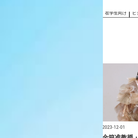
の高校1年～3年生、既卒生、保護者を
選！》～ Liquit
成果・実績
高
校生・受験生対象）
対象とした、個別キャンパス見学会、
高校生・受験生向け
クリル絵具の代
在学生向け
ビ
オンライン個別相談会の申込を受付し
クスが主催する
ております。 1月度の受付日を公開しま
ドです […]
したので、参加希望の方は下記よりお
申し込みく […]
2023-12-08
2023-12-01
兵庫モダンシニアファッション
金箱准教授
ショーThe FINALが開催されま