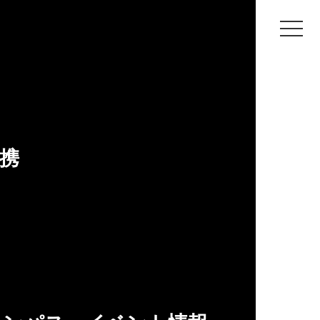
神戸芸術工科大学
高校生・受験生向け
お知らせ
携
NEWS