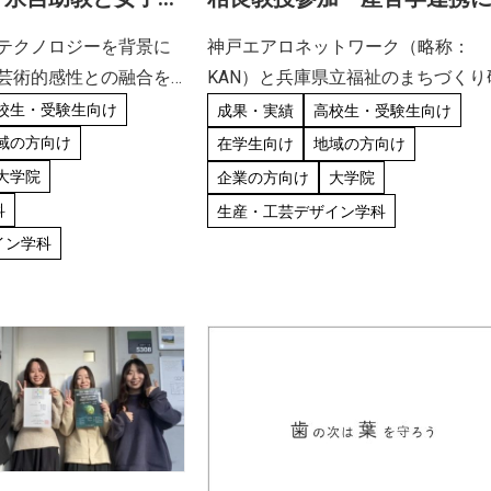
同研究がアジアデジ
る子ども用スポーツ車いす
テクノロジーを背景に
神戸エアロネットワーク（略称：
賞展FUKUOKAに
発」に関する記事が公開さ
芸術的感性との融合を
KAN）と兵庫県立福祉のまちづくり
した
アジアの文化、風土に
究所が共同し、車いすに乗る子ども
校生・受験生向け
成果・実績
高校生・受験生向け
界レベルのメディア
ちがスポーツを始めるのに最適な、
域の方向け
在学生向け
地域の方向け
展である「2023 アジ
量且つ、スポーツ種目にとらわれな
大学院
企業の方向け
大学院
大賞展 FUKUOKA」に
汎用型の子ども用スポーツ車いすを
科
生産・工芸デザイン学科
発しました。 株式 […]
イン学科