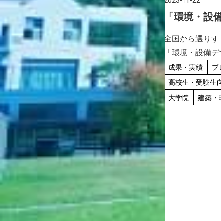
2023-11-22
「環境・設
のための環
全国から選りす
技」で入賞
「環境・設備デ
の環境デザイン
成果・実績
プ
ミから参加した
高校生・受験生
事入賞を果たし
大学院
建築・
ザイン賞｜一般
協会 (a […]
2023-11-22
有馬温泉クリスマスマーケット
2023に学生が参加します！
有馬温泉と神戸芸術工科大学は毎年ク
リスマスツリーの制作展示及びクリス
マスオーナメントのワークショップを
高校生・受験生向け
在学生向け
行ってきました。 今年は、「SDGsを考
地域の方向け
企業の方向け