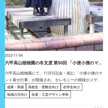
2023-11-04
六甲高山植物園の冬支度 第50回 「小便小僧のマン
ト着せ行事」を開催しました（ファッションデザ
六甲高山植物園にて、11月3日(金・祝)に「小便小僧のマ
イン学科）
ント着せ行事」が開催され、セレモニーの模様がメディ
アでも取り上げられました。 本格的な冬の寒さを迎える
成果・実績
高校生・受験生向け
在学生向け
前に、六甲高山植物園のアイドル「小便小僧」に暖かい
地域の方向け
生産・工芸デザイン学科
マントをまと […]