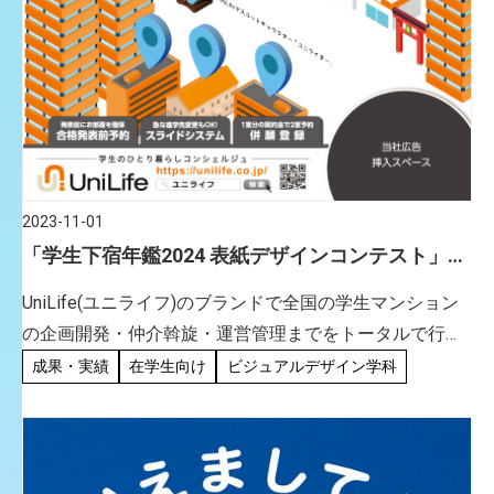
2023-11-01
「学生下宿年鑑2024 表紙デザインコンテスト」で
学生が3位受賞
UniLife(ユニライフ)のブランドで全国の学生マンション
の企画開発・仲介斡旋・運営管理までをトータルで行う
株式会社ジェイ・エス・ビーが主催する「学生下宿年鑑
成果・実績
在学生向け
ビジュアルデザイン学科
2024 表紙デザインコンテスト」において、応募総数約
260 […]