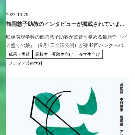
2023-10-20
鶴岡慧子助教のインタビューが掲載されていま
す。（映画『バカ塗りの娘』）
映像表現学科の鶴岡慧子助教が監督を務める最新作『バ
カ塗りの娘』（9月1日全国公開）が第42回バンクーバー
国際映画祭に出品され、カナダ・バンクーバーでのイン
成果・実績
高校生・受験生向け
在学生向け
タビュー記事が公開されています。 是非、ご覧くださ
メディア芸術学科
い。 青森県の伝 […]