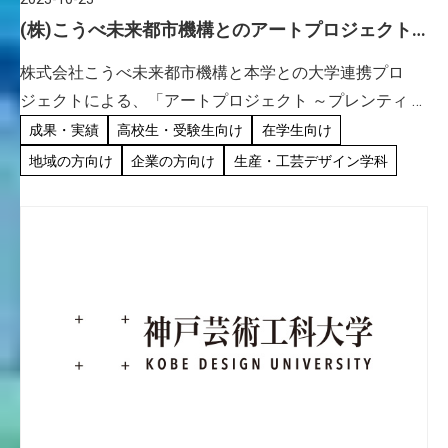
(株)こうべ未来都市機構とのアートプロジェクト
作品が公開されました。
株式会社こうべ未来都市機構と本学との大学連携プロ
ジェクトによる、「アートプロジェクト ～プレンティ 未
知の遺跡発掘～」の展示が公開されました。 神戸市の都
成果・実績
高校生・受験生向け
在学生向け
市ブランド向上と人口誘引につなげるプロジェクト「リ
地域の方向け
企業の方向け
生産・工芸デザイン学科
ノベーション・神 […]