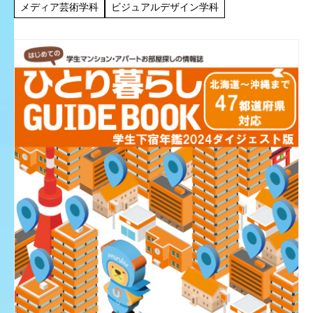
しました。 三宮プラザ名店会との産学連携による当プロ
メディア芸術学科
ビジュアルデザイン学科
ジェクトは、まんが […]