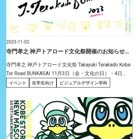
2023-11-02
寺門孝之 神戸トアロード文化祭開催のお知らせ
（11/3～6）
寺門孝之 神戸トアロード文化祭 Takayuki Terakado Kobe
Tor Road BUNKASAI 11月3日（金・文化の日）・4日
（土）・5日（日）・6日（月）の4日間、神戸トアロー
イベント
在学生向け
ビジュアルデザイン学科
ドに画家・寺門孝之の絵 […]