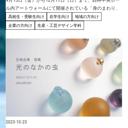
9月15日（金）から12月17日（日）まで、西神中央ホー
ル内アートウォールにて開催されている「身のまわりの
デザイン展」は本学プロダクト・インテリアデザイン学
高校生・受験生向け
在学生向け
地域の方向け
科学生有志で企画された展示です。 去る10月19日
企業の方向け
生産・工芸デザイン学科
（木）、同会場 […]
2023-10-23