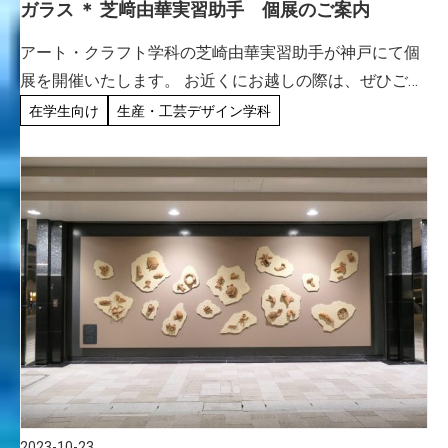
ガラス ＊ 芝﨑由華実習助手 個展のご案内
アート・クラフト学科の芝崎由華実習助手が神戸にて個
展を開催いたします。 お近くにお越しの際は、ぜひご高
覧ください。 芝﨑由華 個展「光のなかの虫」 2023年
在学生向け
生産・工芸デザイン学科
11月3日(金)〜11月13日(月) 12:00〜18:00 […]
2023-10-23