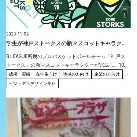
2023-11-02
学生が神戸ストークスの新マスコットキャラク
ターを考案しました。
B.LEAGUE所属のプロバスケットボールチーム「神戸ス
トークス」の新マスコットキャラクターが完成し、10月
25日（水）ホームゲーム開幕戦にてお披露目されまし
成果・実績
在学生向け
地域の方向け
企業の方向け
た。 神戸ストークスは兵庫県西宮市から神戸市へ本拠地
ビジュアルデザイン学科
を移転計画 […]