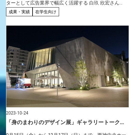
ターとして広告業界で幅広く活躍する 白玖 欣宏さん
（2008年度卒業）が所属するグループ”べかたろう”名義
成果・実績
在学生向け
での絵本「かえましてん」が2023年12月 […]
2023-10-24
「身のまわりのデザイン展」ギャラリートークが
開催されました。