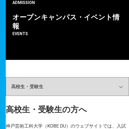
ADMISSION
オープンキャンパス・イベント情
報
EVENTS
神戸芸術工科大学の
最新の情報をお知らせします。
ALL
重要なお知らせ
成果・実績
イベント
コラム
プレスリリース
高校生・受験生向け
在学生向け
高校生・受験生の方へ
卒業生向け
地域の方向け
企業の方向け
情報図書館
キャリア
大学院
メディア芸術学科
ビジュアルデザイン学科
生産・工芸デザイン学科
神戸芸術工科大学（KOBE DU）のウェブサイトでは、入試