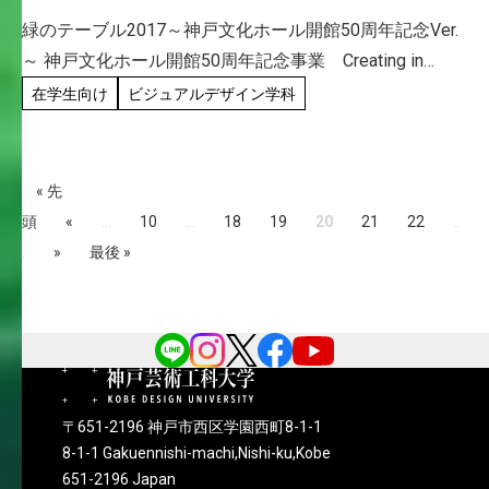
踊る「緑のテーブル2017」Vd.内山悠紀さん 廣中
緑のテーブル2017～神戸文化ホール開館50周年記念Ver.
薫(准教授)参加！
～ 神戸文化ホール開館50周年記念事業 Creating in
Kobe 神戸で創る「港町讃歌」 神戸の「文化の灯」を半
在学生向け
ビジュアルデザイン学科
世紀にわたり支えてきた神戸文化ホールが5 […]
« 先
頭
«
...
10
...
18
19
20
21
22
..
.
»
最後 »
〒651-2196 神戸市西区学園西町8-1-1
8-1-1 Gakuennishi-machi,Nishi-ku,Kobe
651-2196 Japan