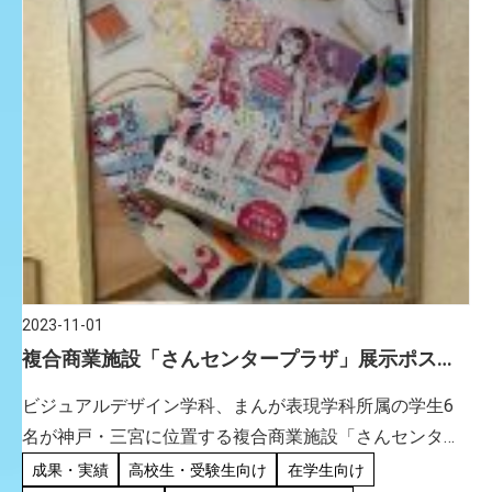
2023-11-01
複合商業施設「さんセンタープラザ」展示ポス
ターを制作
ビジュアルデザイン学科、まんが表現学科所属の学生6
名が神戸・三宮に位置する複合商業施設「さんセンター
プラザ」の通路壁面に展示するポスターデザインを制作
成果・実績
高校生・受験生向け
在学生向け