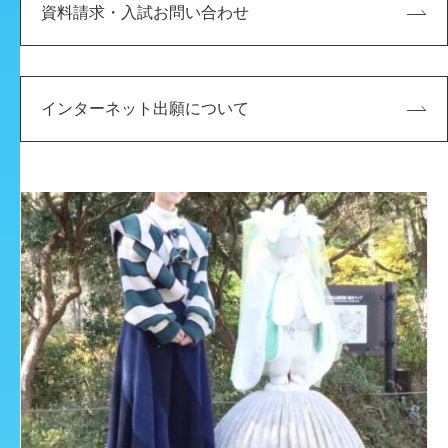
礎」の作品展を実施いたします。 2022年度および2023
在学生向け
ビジュアルデザイン学科
資料請求・入試お問い合わせ
年度の絵本習作、最終成果物を展示いたします。 是非こ
の機 […]
インターネット出願について