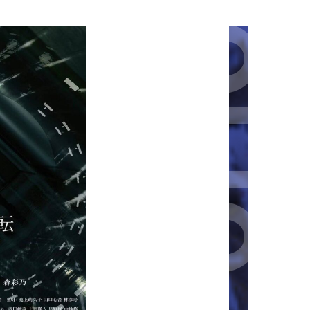
学科
）
さんの作品