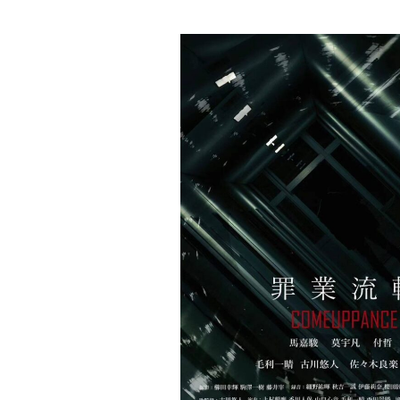
在学生 メディア芸術
于 广博（ユウ コウハク
「罪業流転」
MORE