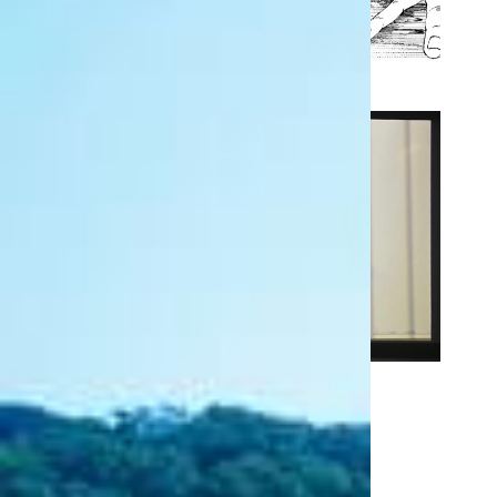
在学生 メディア芸術学科
池上 萌々子
さんの作品
「アネモネの少女」
MORE
ALL
教員の作品