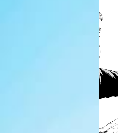
在学生 メディア芸術学科
黒江 咲（PN）
さんの作品
「ケーキのフィルムが舐
めた過ぎる」
MORE