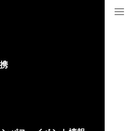
FOLIO
在学生の作品
メディア芸術学科
KOBE
携