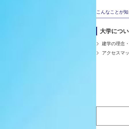
在学生 メディア芸術学科
こんなことが知
山口 心音
さんの作品
大学につい
「私を見て」
建学の理念
アクセスマ
MORE