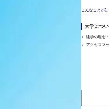
編集部
オープンキャンパスでご自身が感じ
こんなことが知
はどうでしたか？
芝
とにかく生徒と先生の距離が近いな
大学につい
情報を共有し、きちんとコミュニケ
いう印象だったので、大学で新しい
建学の理念
思っていた私にはぴったりでした。
アクセスマ
のイメージ通りで、授業の時間以外
相談をしに行くことができます。
編集部
神戸芸工大の個人的な推しポイント
芝
情報図書館です。授業で疑問に感じ
DVDを鑑賞できるスペースもあり
を数回に分けて見ることが多く、次