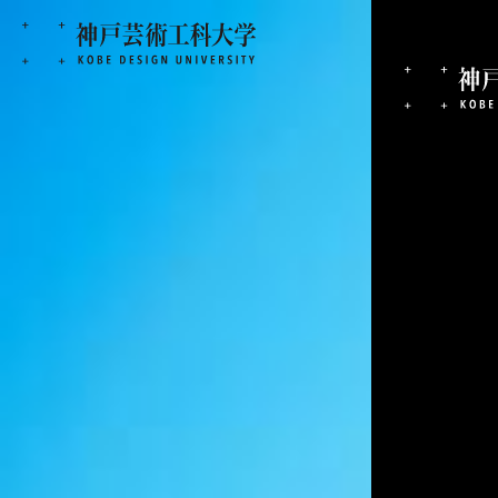
神
生
産
・
工
芸
デ
ザ
イ
ン
学科
服づくりだけじゃなく、
作、空間演出までチャレ
たい。
芝 光彩
さん
ファッションデザイン学科 ファッション企画コース 2年