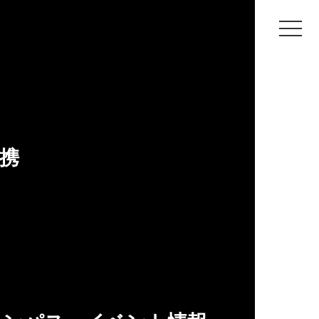
像制作、空間演出までチャレンジしたい。
携