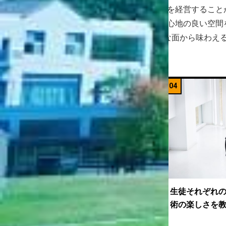
将来は、自分で店舗を経営すること
しい気持ちになる居心地の良い空間
食×住」をさまざまな面から味わえ
03
04
ん
好きにデザインを学べる環境だからこ
生徒それぞれ
そ自分から行動できるように成長し
術の楽しさを
た。