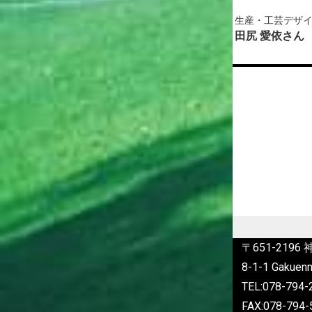
生産・工芸デザイン学科
生産・工芸デザ
木原 菜緒さん
田尻 愛依さん
〒651-219
8-1-1 Gakuenn
TEL:078-79
FAX:078-794-