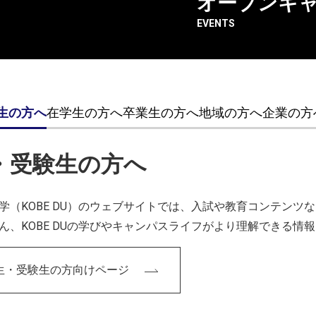
オープンキ
EVENTS
す。
生の方へ
在学生の方へ
卒業生の方へ
地域の方へ
企業の方
・受験生の方へ
ャンパスには参加しましたか？
学（KOBE DU）のウェブサイトでは、入試や教育コンテン
後の計3回参加しました。初めて参加した時は、遊びに行くよう
ん、KOBE DUの学びやキャンパスライフがより理解できる情
帰る頃にはプログラムで制作した成果物を両手いっぱいに抱え
生・受験生の方向けページ
もある程度の情報を得ることはできますが、学内の雰囲気や空
ープンキャンパスは、硬い雰囲気はまったくなく、気楽に遊び
ことをオススメしたいです。