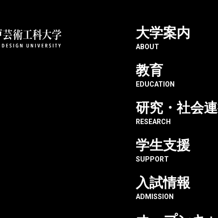
大学案内
戸芸術工科大学
生産・工芸デザイン学科
服づくりだけじゃなく、映
ABOUT
教育
EDUCATION
研究・社会連
RESEARCH
映像制
学生支援
ンジし
SUPPORT
入試情報
ADMISSION
生