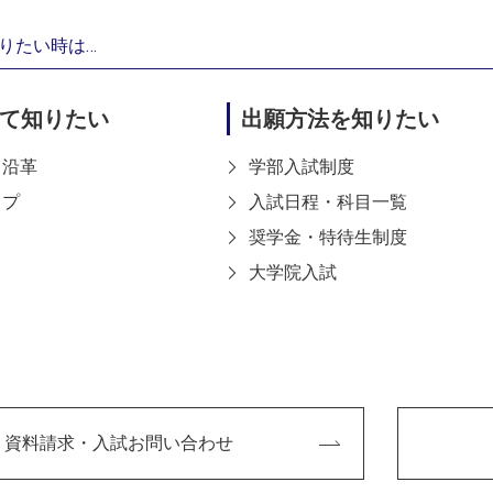
た、神戸芸工大の雰囲気
りたい時は…
と感じました。いろんな
て知りたい
出願方法を知りたい
ーションがとれていると
人間関係を築きたいと
・沿革
学部入試制度
実際に入学した後も、そ
ップ
入試日程・科目一覧
でも気軽に先生に質問や
奨学金・特待生制度
大学院入試
は？
たり、興味を抱いたことがあった時は、情報図書館にダッシュ
、私は空き時間によく利用しています。「今週はここまで、来
資料請求・入試お問い合わせ
週まで待つのが辛い時もあります（笑）。ファッション関係の