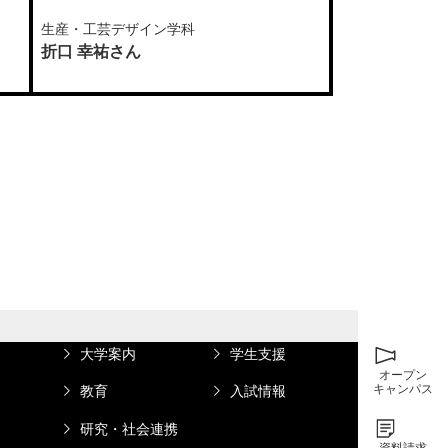
生産・工芸デザイン学科
生産・工芸デザ
折口 幸祐さん
柳井 早紀さん
大学案内
学生支援
オープン
キャンパス
教育
入試情報
研究・社会連携