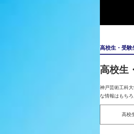
兵庫県立高砂南高等学校出身
※学科・コース名称・学年はインタビュー当時のもので
2020.07.22
高校生・受験
高校生
編集部
入学前に、神戸芸工大のオープンキ
神戸芸術工科大
芝
高1の夏休みと高3の受験前、受験
な情報はもちろ
た学科の体験プログラムに参加し、
管しています。
高校
大学案内のパンフレットやWEBで
じにくいものです。神戸芸工大のオ
度、自分の足で大学生活を体験する