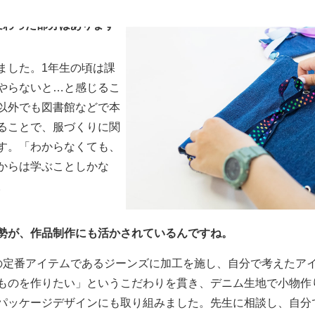
強になり、デッサン画を描く時に活かされています。
変わった部分はあります
ました。1年生の頃は課
やらないと…と感じるこ
以外でも図書館などで本
ることで、服づくりに関
す。「わからなくても、
からは学ぶことしかな
。
勢が、作品制作にも活かされているんですね。
の定番アイテムであるジーンズに加工を施し、自分で考えたア
ものを作りたい」というこだわりを貫き、デニム生地で小物作
パッケージデザインにも取り組みました。先生に相談し、自分