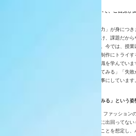
で、衣装のアイデアや服のシワの勉
編集部
1年生だった頃と比べて、ご自身が
か？
芝
「自ら積極的に学ぶ力」が身につき
題をこなしているだけ、課題だから
とが時々ありました。今では、授業
を借り、独学で自主制作にトライす
する新しい技術や知識を学んでいま
とりあえず一度やってみる」「失敗
い」という考えを大事にしています
編集部
「とりあえずやってみる」という姿
芝
1年後期の実習では、ファッション
した。私は、「市場に出回ってない
商品として販売することを想定し、