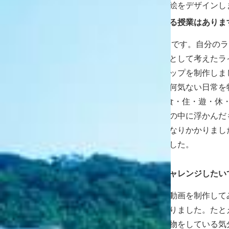
ね、手書きで文字や絵をデザインし
編集部
他に印象に残っている授業はありま
芝
「企画演習I」の授業です。自分の
上で自分自身を顧客として考えたラ
想定し、イメージマップを制作しました。
うブランドを作り「何気ない日常を
プトにして、−衣・食・住・遊・休・
分が感じたことや頭の中に浮かんだ
ることで、時間はかなりかかりまし
ジマップが完成しました。
編集部
今後どんなことにチャレンジしたい
芝
イチから自分自身で動画を制作して
たいと思うようになりました。たと
デオや、実際に買い物をしている気