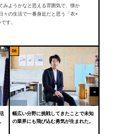
てみようかなと思える雰囲気で、懐か
日々の生活で一番身近だと思う「衣×
いです。
06
07
活
幅広い分野に挑戦してきたことで未知
「使う人を想
。
の業界にも飛び込む勇気が生まれた。
した」さまざ
いモノづくり