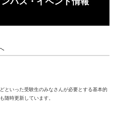
ャンパス・イベント情報
へ
ツなどといった受験生のみなさんが必要とする基本的
な気軽な気持ちでしたが、興味があっ
報も随時更新しています。
ていました。それらは今でも大事に保
気感などは、実際に足を運ばないと感
に行く感覚で参加できるので、ぜひ一