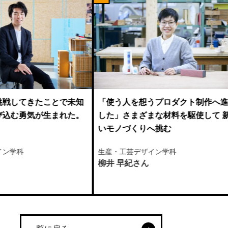
う人を想うプロダクト制作へ進化
「何度失敗しても挑戦し
」さまざまな材料を駆使して 新し
ルアップに繋がった」身
ノづくりへ挑む
じゃなく驚きと遊び心の
リーづくりへ
・工芸デザイン学科
生産・工芸デザイン学科
 早紀さん
西岡 七海さん