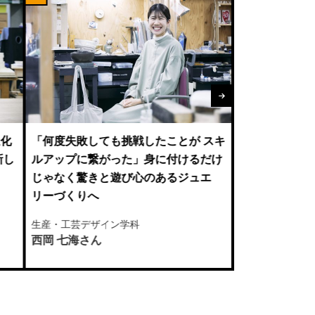
「作品表現だけじゃなく人として成長
「
できた」思い出を大切にした作品制作
が
から思い出作りを手伝う縫製職に
を
夢
生産・工芸デザイン学科
生産
白瀬 ほのかさん
小旗
たことが スキ
に付けるだけ
あるジュエ