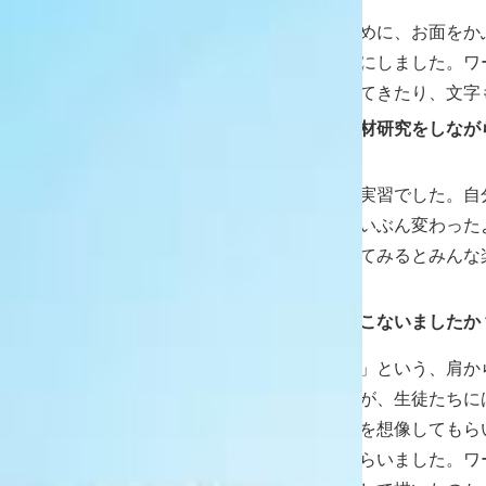
田尻
客観性を持たせるために、お面をか
をつくりあげるようにしました。ワ
ようなアイデアが出てきたり、文字
編集部
ワークショップや教材研究をしなが
を？
田尻
はい、母校での教育実習でした。自
徒たちの雰囲気がずいぶん変わった
際に美術の授業をしてみるとみんな
かったです。
編集部
どのような授業をおこないましたか
田尻
「ミロのヴィーナス」という、肩か
の彫刻があるんですが、生徒たちに
な風になっているかを想像してもら
ともに絵に描いてもらいました。ワ