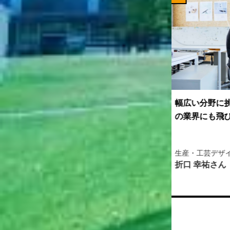
問題を学び活
幅広い分野に挑戦してきたことで未知
「使
を変えたい。
の業界にも飛び込む勇気が生まれた。
した
いモ
生産・工芸デザイン学科
生産
折口 幸祐さん
柳井