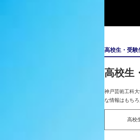
※学科・コース名称・学年はインタビュー当時のもので
2023.01.06
高校生・受験
編集部
神戸芸工大に入学して良かった点は
高校生
田尻
学生と先生の距離が近く、相談しな
取り組んでいる卒業制作でも、途中
神戸芸術工科大
分のやりたかったことを再確認する
な情報はもちろ
編集部
元から教職課程には興味が？
高校
田尻
入学前から教員になることが夢でし
込み思案でクラスに馴染めなかった
がとても気にかけてくださったこと