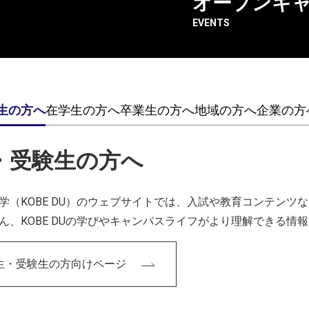
オープンキ
す。
EVENTS
生の方へ
在学生の方へ
卒業生の方へ
地域の方へ
企業の方
どんなところですか？
・受験生の方へ
がら制作を進められたり、ゼミの日程調整などを柔軟に対応し
で方向性を見失ってしまった時には先生に相談し、一緒にディ
学（KOBE DU）のウェブサイトでは、入試や教育コンテン
ことができました。また、教職課程の先生からも手厚くご指導
ん、KOBE DUの学びやキャンパスライフがより理解できる情
生・受験生の方向けページ
た。中学生の時に、引っ
私を、当時の担任の先生
が、自分が変わるきっか