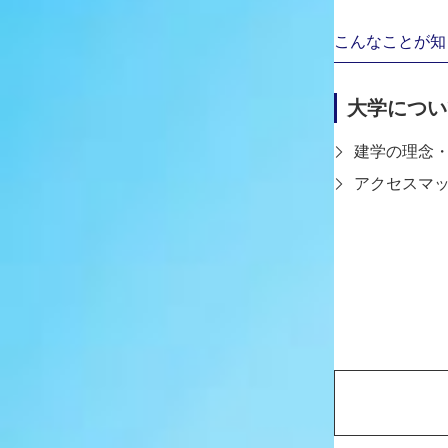
けになりました。それから出張授業
こんなことが知
り、アルバイトで塾の講師をするな
経験してきたことで、私自身も誰か
大学につい
人になりたいと思うようになりまし
トとクラフト両方の領域について学
建学の理念
することで、教職免許を取得できる
アクセスマ
す。
編集部
「美術教育コース」を選択したのも
田尻
教員になりたいとは思いながら、人
くワークショップなどの企画が経験
ことを学びました。
編集部
例えばどのようなワークショップを
田尻
同じコースの同級生4人で、「諏訪
うワークショップをおこないました