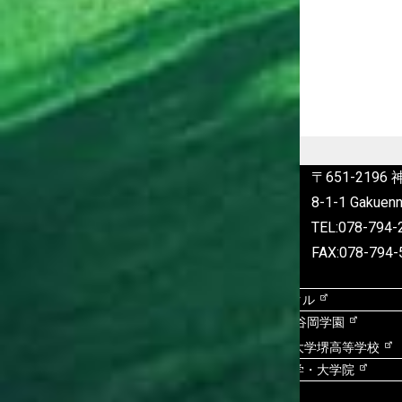
〒651-219
8-1-1 Gakuenn
TEL:078-79
FAX:078-794-
学内向け
KDUポータル
谷岡学園グループ
学校法人 谷岡学園
大阪商業大学堺高等学校
姉妹法人 学校法人至学館
至学館大学・大学院