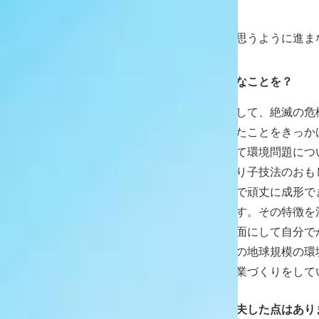
や子供たちにそのパーツを好きに組
ので、準備や企画が思うように進ま
動しました。
編集部
卒業制作はどのようなことを？
田尻
コースの授業課題として、絶滅の危
面を張り子で制作したことをきっか
張り子のお面を使って環境問題につ
こなっています。張り子技法のおも
でも張り付けることで頑丈に成形で
面をつくれることです。その特徴を
瀕している動物をお面にして自分で
物になりきって現在の地球規模の環
ようという新しい授業づくりをして
編集部
教材研究の中で、工夫した点はあり