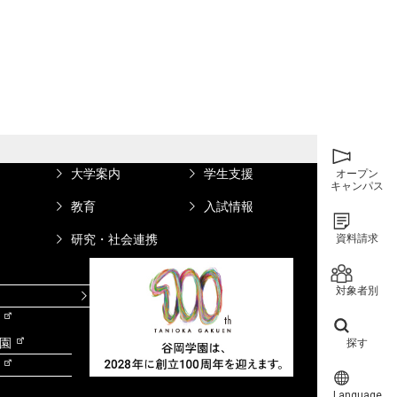
大学案内
学生支援
オープン
キャンパス
教育
入試情報
資料請求
研究・社会連携
対象者別
情報図書館蔵書検索
園
探す
Language