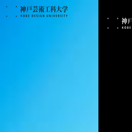
生
産
・
工
芸
デ
ザ
イ
ン
学科
生徒それぞれの個性に合
業で美術の楽しさを教え
田尻 愛依
さん
アート・クラフト学科 美術教育コース 4年
兵庫県立西宮北高等学校出身
兵庫県中学校美術教諭内定