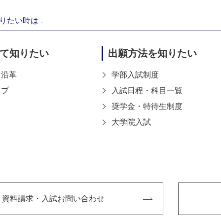
で小学生に理科を教えた
りたい時は…
ど、人に教える楽しさを
に美術の楽しさを教える
て知りたい
出願方法を知りたい
た。神戸芸工大は、アー
びながら教職課程を履修
・沿革
学部入試制度
ことが魅力のひとつで
ップ
入試日程・科目一覧
奨学金・特待生制度
、それが理由で？
大学院入試
とコミュニケーションをとることに少し苦手意識があったので
できるコースを選びました。実際、たくさんのワークショップ
おこないましたか？
資料請求・入試お問い合わせ
山動物園アートぷろじぇくと」でのイベントの一部として「み
。まず私たちで黒い紙を切り抜いていろんな動物のパーツを用