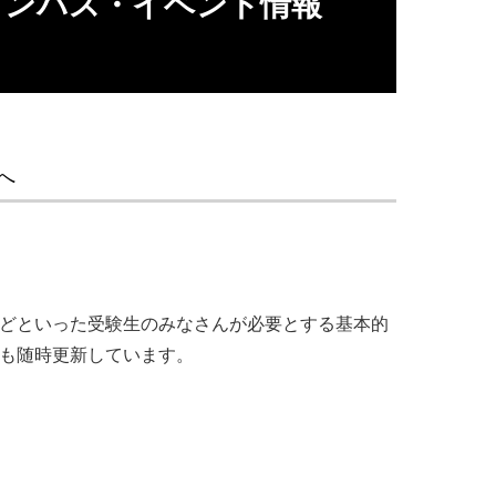
ャンパス・イベント情報
へ
ていただけたりするところです。現在
スカッションする中で軌道修正し、自
ツなどといった受験生のみなさんが必要とする基本的
していただきました。
報も随時更新しています。