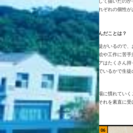
たストーリーを想像して描いたのか
が、そこにも生徒それぞれの個性が
たです。
編集部
教育実習を通じて学んだことは？
田尻
学校にはいろんな生徒がいるので、
科目が美術なので、絵や工作に苦手
話してみたらアイデアはたくさん持
うに授業に取り組んでいるかで生徒
編集部
将来の目標は？
田尻
まずは教員という立場に慣れていく
応を返してきても、それを素直に受
06
07