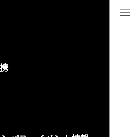
に合った授業で美術の楽しさを教えたい。
携