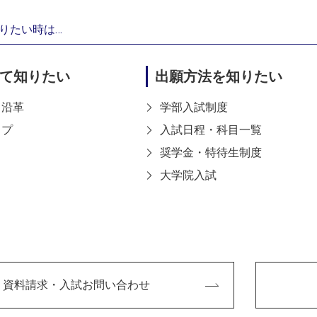
やアートに関することは
りたい時は…
hopの入門編のような授業を受
て知りたい
出願方法を知りたい
イナーを担当していたの
た。
・沿革
学部入試制度
教えてください。
ップ
入試日程・科目一覧
奨学金・特待生制度
どを見てCGの分野に興
大学院入試
をやってみたかったので
ション、編集などにも興
さい。
資料請求・入試お問い合わせ
用実技「コンピュータ基礎表現」