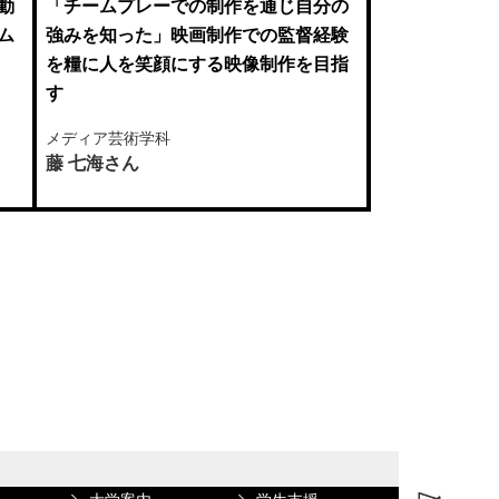
動
「チームプレーでの制作を通じ自分の
「人と関わり
ム
強みを知った」映画制作での監督経験
知った」共同
を糧に人を笑顔にする映像制作を目指
の技術を広報
す
メディア芸術学
メディア芸術学科
芝 鳴音さん
藤 七海さん