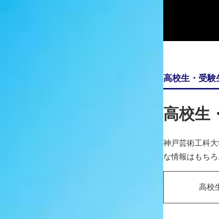
井上 晴香
さん
映像表現学科 4年
香川県 香川県立坂出商業高等学校出身
※学科・コース名称・学年はインタビュー当時のもので
2021.05.06
高校生・受験
高校生
編集部
神戸芸工大に入学を決めた理由、ま
神戸芸術工科大
井上
高校生の時に、芸工大の先生の出張
な情報はもちろ
専門的なソフト・機材など、特にC
たプロに近い環境が用意されている
高校
また、学祭では希望者による作品販
ね。