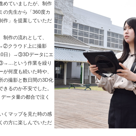
進めていましたが、制作
の先生から「360度カ
制作」を提案していただ
。制作の流れとして、
影→②クラウド上に撮影
10日）→③3Dデータにエ
③→…という作業を繰り
ーが何度も続いた時や、
所の撮影と数日間の3D化
できるのか不安でした。
、データ量の都合で泣く
いくマップを見た時の感
くの方に楽しんでいただ