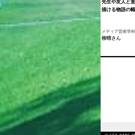
撮
アニメの現場で活躍する先生たちや刺
先生や友人と
志
激し合える仲間たちの存在が努力でき
描ける物語の
る鍵に。
メディア芸術学科
メディア芸術学
田中 里沙さん
柳晴さん