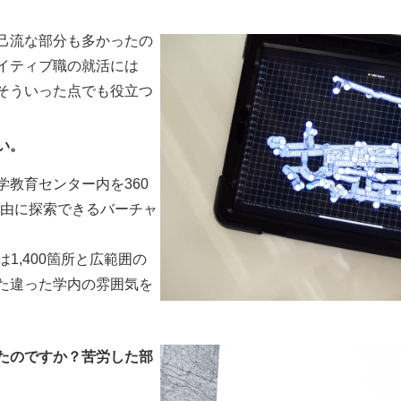
己流な部分も多かったの
イティブ職の就活には
そういった点でも役立つ
い。
教育センター内を360
自由に探索できるバーチャ
は1,400箇所と広範囲の
た違った学内の雰囲気を
たのですか？苦労した部