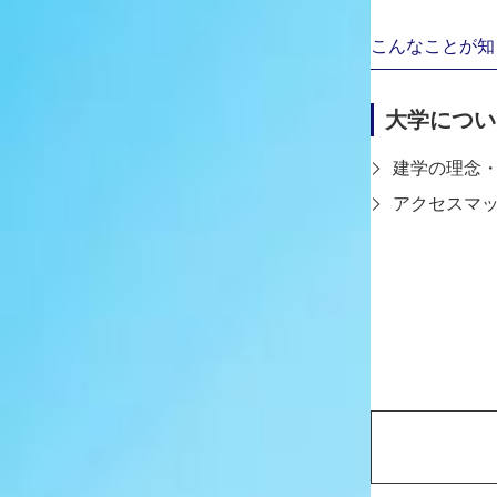
編集部
なるほど、では入学前からデザイン
学んでいたのですか？
こんなことが知
井上
高校では、IllustratorやPhotos
けていました。
大学につい
また、部活動ではアプリ開発のデザ
で、デザインは独学で学んでいまし
建学の理念
編集部
現在の学科・コースを選んだ理由を
アクセスマ
井上
出張授業や大学Webサイト、卒展な
味を持ちCGコースを選びました。
もともとはキャラクターモデリング
すが、先輩方の作品を見てアニメー
味を持ちました。
編集部
印象に残っている授業を教えてくだ
井上
IllustratorとPhotoshopの応