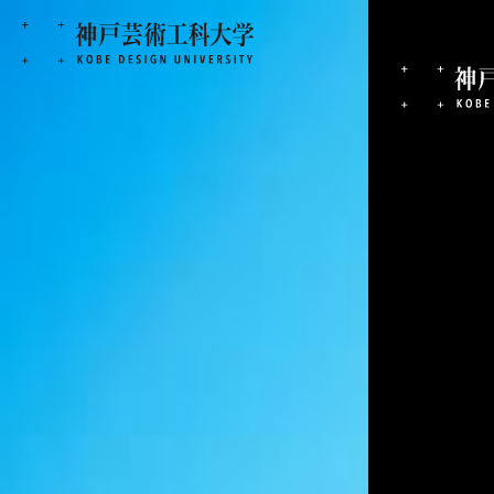
神戸芸術工科大学
メディア芸術学科
「撮影範
メ
デ
ィ
ア
芸
術
学科
「撮影範囲約37,500平
を360度カメラで3Dス
自由に探索できるバーチ
ンテンツを制作しました