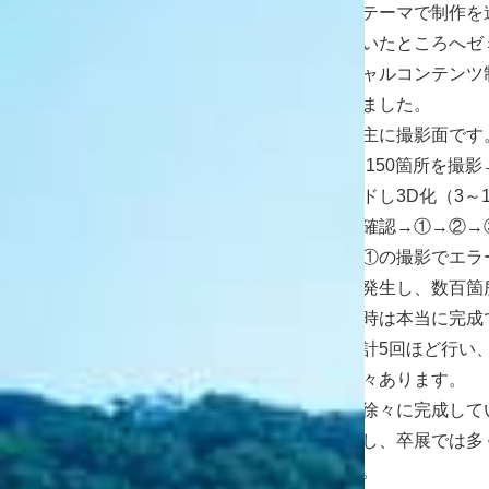
井上
もともとは違う研究テーマで制作を
に行き詰まり悩んでいたところへゼミ
メラを使ったバーチャルコンテンツ
き、制作着手に至りました。
制作で苦労したのは主に撮影面です
①1日に学内約100～150箇所を撮
データをアップロードし3D化（3～
ラーやズレがないか確認→①→②→
返し行うのですが、①の撮影でエラ
③の作業でエラーが発生し、数百箇
工数が無駄になった時は本当に完成
完成までに再撮影は計5回ほど行い
泣く削った箇所も多々あります。
制作に苦労した分、徐々に完成して
動も大きかったですし、卒展では多
けて嬉しかったです。