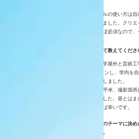
の授業が印象に残っています。
ソフトの細かいツールの使い方は自
でとても勉強になりました。クリエ
ポートフォリオがほぼ必須なので、
内容が多かったです。
編集部
卒業制作作品について教えてくださ
井上
夜の神戸芸術工科大学屋外と芸術工学
度カメラで3Dスキャンし、学内を
ルコンテンツを制作しました。
撮影範囲は約37,500平米、撮影箇所
スキャンに挑戦しました。昼とはま
楽しんでいただければ幸いです。
編集部
どのような経緯でこのテーマに決め
分も教えてください。