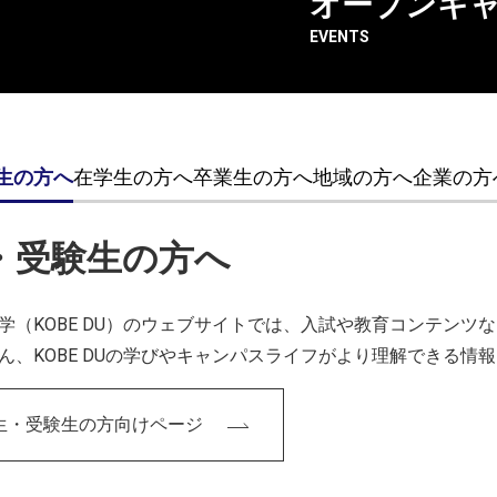
オープンキ
EVENTS
す。
生の方へ
在学生の方へ
卒業生の方へ
地域の方へ
企業の方
・受験生の方へ
た選んで良かった点はありますか？
学（KOBE DU）のウェブサイトでは、入試や教育コンテン
授業を受けたことが入学のきっかけです。
ん、KOBE DUの学びやキャンパスライフがより理解できる情
G分野に関しては学生では中々手が出せないような高価格帯の
点が魅力だと思います。
生・受験生の方向けページ
売も行えるので、自身の創作活動を知ってもらえる機会が設け