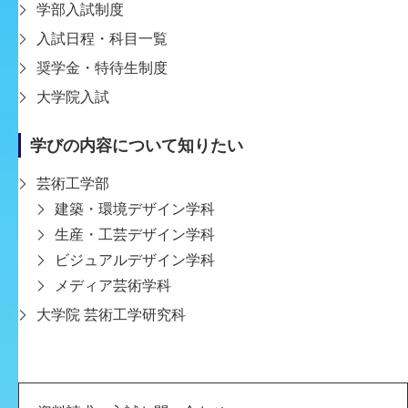
ループワークやサークルで、人との関わり合いの中
学部入試制度
から何かを生み出す楽しさを知るスタートだったの
入試日程・科目一覧
かもしれません。
奨学金・特待生制度
編集部
大学院入試
実際に入学してから、グループワークはたくさん経
学びの内容について知りたい
験したんですか？
芸術工学部
芝
建築・環境デザイン学科
まんが制作はどちらかと言えば一人きりで進めるイ
生産・工芸デザイン学科
メージでしたが、神戸芸工大では意外にもグループ
ビジュアルデザイン学科
ワークや共同制作も多く経験できます。学生同士で
メディア芸術学科
話し合い、互いのアイデアや制作物に対して意見を
大学院 芸術工学研究科
言い合いながらつくりあげていくことで、新しい発
見や自身のスキルアップにも繋がりました。
編集部