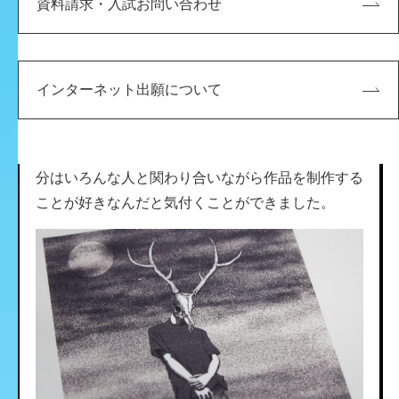
資料請求・入試お問い合わせ
以前から誰かとモノづくりをすることには慣れてい
ましたか？
インターネット出願について
芝
実は高校までは、人と関わることが苦手で避けてい
たところがありました。でも大学での経験から、自
分はいろんな人と関わり合いながら作品を制作する
ことが好きなんだと気付くことができました。