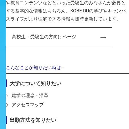
神戸芸工大ではまんが表現について学べることを知
や教育コンテンツなどといった受験生のみなさんが必要と
り、どんな大学だろうと興味を持ったので参加しま
する基本的な情報はもちろん、KOBE DUの学びやキャンパ
した。敷地が広く、のんびりできそうな中庭がとて
スライフがより理解できる情報も随時更新しています。
も良い雰囲気で、ここで学べたら楽しそうだと感じ
たことを覚えています。先生方がとても親身になっ
高校生・受験生の方向けページ
て話をしてくださったことも、ここに入学したいと
思った理由のひとつでした。
編集部
こんなことが知りたい時は…
入試はいかがでした？
大学について知りたい
芝
建学の理念・沿革
AO入試［現：総合型選抜入学試験（体験型）］を
アクセスマップ
受験したのですが、グループでの課題があり、何人
かで互いの課題作品を見せ合って意見交換をしまし
出願方法を知りたい
た。思えばこの時の経験が、のちのち大学でのグ