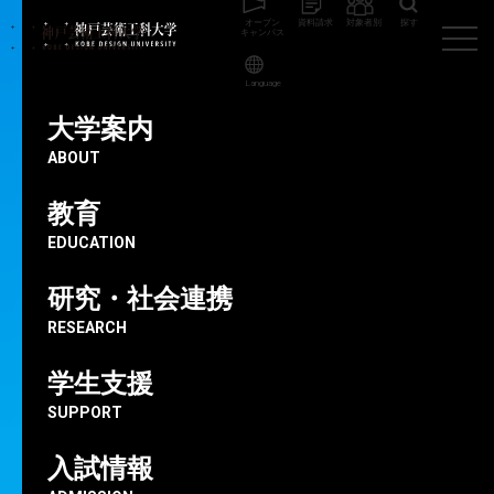
オープン
資料請求
対象者別
探す
キャンパス
Language
大学案内
メ
デ
ィ
ア
芸
術
学科
ABOUT
「人と関わりながら生み出す楽しさを
教育
知った」共同制作での学びやイラストの
EDUCATION
技術を広報に活かす
研究・社会連携
芝 鳴音
さん
RESEARCH
まんが表現学科 コミック・イラストレーションコース 4年
兵庫県 三田松聖高等学校出身
学生支援
有限会社目見田商事内定
SUPPORT
※学科・コース名称・学年はインタビュー当時のものです。
2022.01.22
入試情報