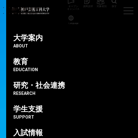
オープン
資料請求
対象者別
探す
キャンパス
Language
神戸芸術工科大学
教員
職位
客員教授
大学案内
ABOUT
教員紹介
教育
EDUCATION
研究・社会連携
RESEARCH
SEARCH by
学生支援
SUPPORT
入試情報