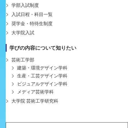
学部入試制度
客員教授
入試日程・科目一覧
伊藤弘
奨学金・特待生制度
専門分野
大学院入試
グラフィック／モーショングラフィック 他
学びの内容について知りたい
OSHIMAYoshihiko
芸術工学部
建築・環境デザイン学科
生産・工芸デザイン学科
ビジュアルデザイン学科
メディア芸術学科
大学院 芸術工学研究科