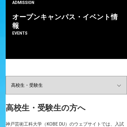
ADMISSION
オープンキャンパス・イベント情
このたび、グラフィックデザインおよびモーショングラ
報
フィックデザインの分野で第一線で活躍されている本学
EVENTS
客員教授・伊藤弘氏（グルーヴィジョンズ）を講師に迎
え、公開講義を開催いたします。
本講義は、本学大学院科目「科学と技術特論」の一環と
して実施されますが、学内外を問わず希望される方は聴
講が可能です。
皆さまのご参加をお待ちしております。
高校生・受験生の方へ
神戸芸術工科大学（KOBE DU）のウェブサイトでは、入試