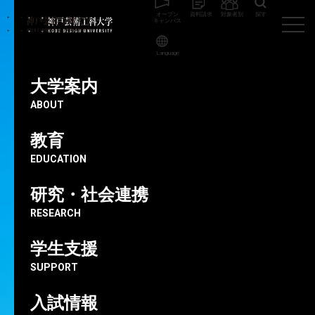
オープン
資料請求
対象者別
探す
キャンパス
Language
神戸芸術工科大学
プレスリリース
【公開授業のお知らせ】グルー
ヴィジョンズのアートディレクションとモーショングラフィクス「大学
大学案内
院：科学と技術特論」 （グルーヴィジョンズ伊藤 弘氏）
ABOUT
教育
2026.06.01
EDUCATION
【公開授業のお知らせ】グルー
研究・社会連携
ヴィジョンズのアートディレク
RESEARCH
ションとモーショングラフィクス
学生支援
「大学院：科学と技術特論」
SUPPORT
（グルーヴィジョンズ伊藤 弘氏）
入試情報
プレスリリース
在学生向け
地域の方向け
大学院