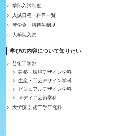
学部入試制度
東京のデザイン・スタジオ。グラフィックやモーション
入試日程・科目一覧
グラフィックを中心に、音楽、出版、プロダクト、イン
奨学金・特待生制度
テリア、ファッション、ウェブなど多様な領域で活動す
大学院入試
る。1993年京都で活動開始。PIZZICATOFIVEのステージ
ヴィジュアルなどにより注目を集める。1997年東京に拠
学びの内容について知りたい
点を移動。以降の主な活動として、リップスライムや
FPMなどのミュージシャンのCDパッケージやPVのアー
芸術工学部
トディレクション、100%ChocolateCafe.をはじめとする
建築・環境デザイン学科
様々なブランドのVI・CI、『Metromin』誌などのアート
生産・工芸デザイン学科
ディレクションやideainkシリーズなどのエディトリアル
ビジュアルデザイン学科
デザイン、『ノースフェイス展』など展覧会でのアート
メディア芸術学科
ディレクション、MUJITOGOキャンペーンのアートディ
大学院 芸術工学研究科
レクション&デザイン、NHKスペシャルシリーズジャパ
ンブランドや日テレNEWSZEROでのモーショングラ
フィック制作などがあげられる。