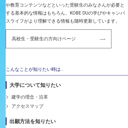
や教育コンテンツなどといった受験生のみなさんが必要と
する基本的な情報はもちろん、KOBE DUの学びやキャンパ
スライフがより理解できる情報も随時更新しています。
高校生・受験生の方向けページ
「大学院：科学と技術特論」
グルーヴィジョンズのアートディレクションとモーショ
ングラフィクス
こんなことが知りたい時は…
[日時]
：7/3(金) 14:40～17:50
大学について知りたい
[場所]
：神戸芸術工科大学 クリエイティブセンター
2F（3203/3204教室）
建学の理念・沿革
大学院のホームページは
こちら
アクセスマップ
出願方法を知りたい
グルーヴィジョンズ（伊藤 弘）