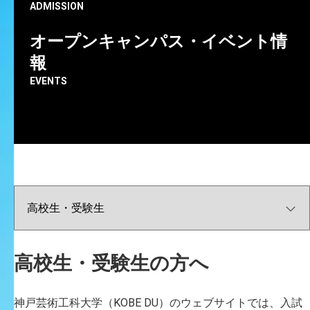
ADMISSION
芸術工学部
オープンキャンパス・イベント情
報
本学ビジュアルデザイン学科の白玖 欣宏助教のクリエイ
ティブ・ユニット「オタミラムズ」が、
EVENTS
番組のアニメーション・コーナーを担当する、NHK Eテ
レ『はなしちゃお！～性と生の学問～』が、5月29日
（金）22:00～22:30に放映されます。
今回のテーマは「おしり」と「性別」です。
高校生・受験生の方へ
神戸芸術工科大学（KOBE DU）のウェブサイトでは、入試