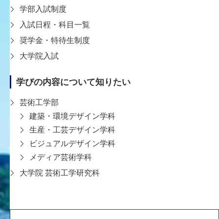
学部入試制度
▶︎ Gガイド番組表
入試日程・科目一覧
https://bangumi.org/tv_events/AlpgQIW2QAM
奨学金・特待生制度
大学院入試
学びの内容について知りたい
一覧に戻る
芸術工学部
建築・環境デザイン学科
生産・工芸デザイン学科
ビジュアルデザイン学科
メディア芸術学科
大学院 芸術工学研究科