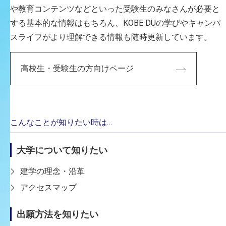
NHK Eテレ『はなしちゃお！～性と生の学問～』
や教育コンテンツなどといった受験生のみなさんが必要と
2026年春号(1)「脱毛」に引き続き、今回は「おしり」に
する基本的な情報はもちろん、KOBE DUの学びやキャンパ
ついて
スライフがより理解できる情報も随時更新しています。
ビジュアルデザイン学科の白玖助教がリーダーを務める
オタミラムズが、アニメーション・コーナーを担当して
高校生・受験生の方向けページ
います。
MCは勿論、ラランドのサーヤさんとマキタスポーツさ
ん。
“目から鱗な”令和の性教育番組を、是非ともお見逃しな
こんなことが知りたい時は…
く。
▶︎ NHK ONE 『はなしちゃお！』 公式サイト
大学について知りたい
https://www.web.nhk/tv/pl/series-tep-
建学の理念・沿革
47NWJQ9RP7/ep/GGKMJ845X1
アクセスマップ
▶︎ NHK 『はなしちゃお！』 公式サイト 番組予告
https://www.nhk.jp/g/ts/47NWJQ9RP7/blog/bl/pgXM
出願方法を知りたい
xEpMZa/bp/pN8rR41rBp/