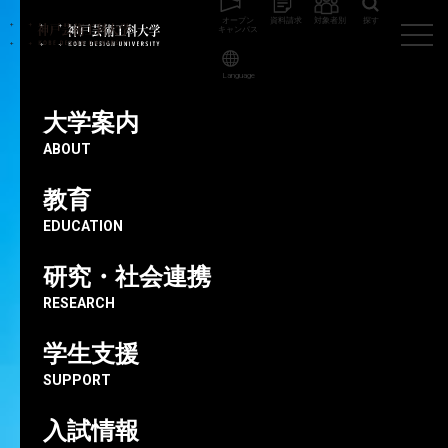
オープン
資料請求
対象者別
探す
キャンパス
Language
神戸芸術工科大学
高校生・受験生向け
【5/29（金）テレビ放映の
お知らせ】NHK Eテレ『はなしちゃお！～性と生の学問～』／ビジュア
大学案内
ルデザイン学科 白玖欣宏 助教
ABOUT
教育
2026.05.27
EDUCATION
【5/29（金）テレビ放映のお知ら
研究・社会連携
せ】NHK Eテレ『はなしちゃお！
RESEARCH
～性と生の学問～』／ビジュアル
学生支援
デザイン学科 白玖欣宏 助教
SUPPORT
高校生・受験生向け
在学生向け
卒業生向け
入試情報
地域の方向け
企業の方向け
ビジュアルデザイン学科