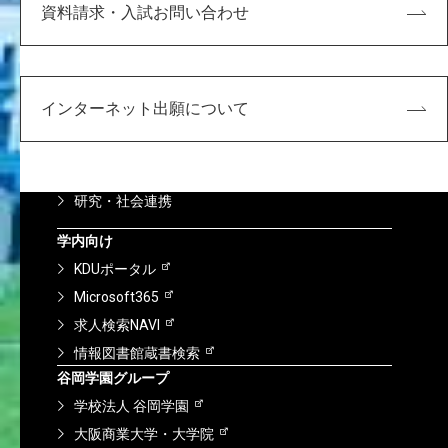
〒651-2196 神戸市西区学園西町8-1-1
資料請求・入試お問い合わせ
8-1-1 Gakuennishi-machi,Nishi-ku,Kobe
651-2196 Japan
TEL:078-794-2112（代表）
インターネット出願について
FAX:078-794-5027
大学案内
学生支援
教育
入試情報
研究・社会連携
学内向け
KDUポータル
Microsoft365
求人検索NAVI
情報図書館蔵書検索
谷岡学園グループ
学校法人 谷岡学園
大阪商業大学・大学院