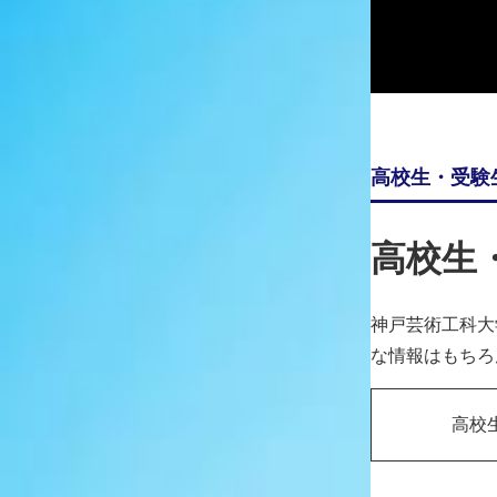
安藤七宝店と生産・工芸デザイン学科 蛭田直 准教授（情
リ」にて特別賞を受賞しました。
本アワードは、日本の和文化を担う企業・団体・個人を対
高校生・受験
受賞情報
高校生
内 容：「第5回日本和文化グランプリ」特別賞 受賞
作品名：「桜清流紋」
日 時：2025年12月2日（受賞式）
神戸芸術工科大
主 催：一般社団法人日本和文化振興プロジェクト
な情報はもちろ
高校
賞の概要
「日本和文化グランプリ」は、国籍や居住地を問わず、日