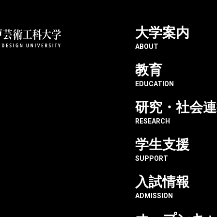
大学案内
との産学共同研究成果が「第5回日本和文化グランプリ」特別賞を受賞（
ABOUT
教育
EDUCATION
同研究成果が「第5回
研究・社会連
生産・工芸デザイン学科
RESEARCH
学生支援
SUPPORT
入試情報
芸デザイン学科
受賞・入選
ADMISSION