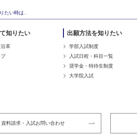
タイルや市場ニーズに即した革新性、将来性、拡張性を持つ作
りたい時は…
て知りたい
出願方法を知りたい
・沿革
学部入試制度
ップ
入試日程・科目一覧
奨学金・特待生制度
大学院入試
反転させることで、伝統を表す「桜」と未来を表す「清流」の
蛭田直（情報科学芸術大学院大学：後期博士課程3年）の産学
鋳七宝」は、精密な複写力と量産性を持ち合わせていながら、
った「凹型母型への均一な電鋳析出」を、3Dプリントなどの
立が可能となったこの技術を作品に用いることで、新たな七宝
資料請求・入試お問い合わせ
提示しています。