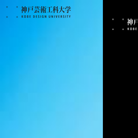
神戸芸術工科大学
成果・実績
安藤七宝店
2025.12.08
安藤七宝店との産学共
プリ」特別賞を受賞（
授）
成果・実績
地域の方向け
企業の方向け
大学院
生産・工