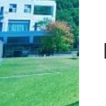
第5回日本和文化グランプリウェブサイト
https://jcpp.jp/award/award-gp5/