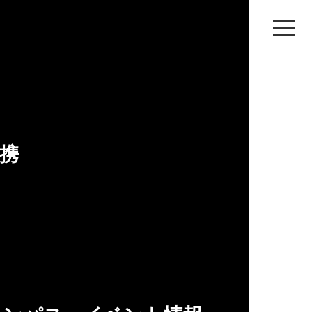
生産・工芸デザイン学科 蛭田直 准教授）
日本和文化グラン
携
 蛭田直 准教