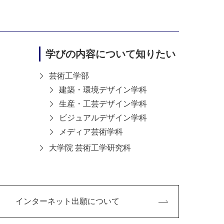
品や活動が、各分野の専門家により厳正に審
学びの内容について知りたい
芸術工学部
建築・環境デザイン学科
生産・工芸デザイン学科
ビジュアルデザイン学科
二つの意匠が現れるリバーシブル構造の七宝花
メディア芸術学科
大学院 芸術工学研究科
共同研究により開発された「立体電気鋳造」技
立物と呼ばれる立体の素地製造は職人の悲願で
デジタルファブリケーション技術と伝統的な職
焼の表現を実現しました。七宝の新たな可能性
インターネット出願について