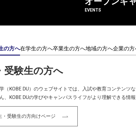
オープンキ
報科学芸術大学院大学：後期博士課程3年）の産学共同研究成果
EVENTS
象に、未来へ続く優れた作品を選出するものです。
生の方へ
在学生の方へ
卒業生の方へ
地域の方へ
企業の方
・受験生の方へ
学（KOBE DU）のウェブサイトでは、入試や教育コンテン
ん、KOBE DUの学びやキャンパスライフがより理解できる情
生・受験生の方向けページ
本が誇る「和文化」の担い手を発掘し、持続可能な未来へと継