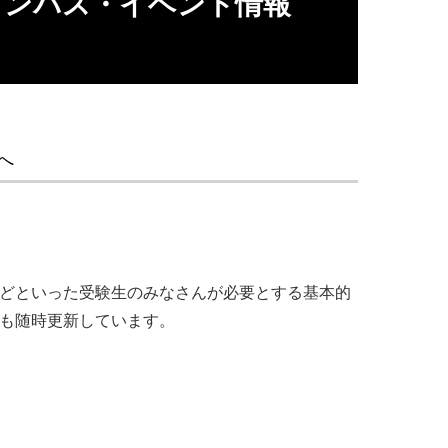
ャンパス・イベント情報
「桜清流紋」が「第5回日本和文化グランプ
へ
ツなどといった受験生のみなさんが必要とする基本的
報も随時更新しています。
承・発展させることを目的としたアワードで