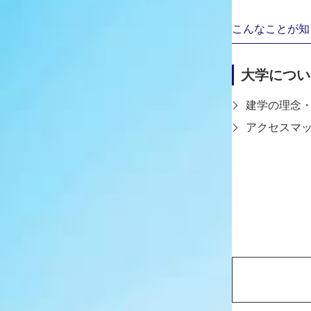
す。伝統的な技術や様式美を継承しつつ、現代のライフス
こんなことが知
査・選出されます。
大学につい
作品概要
建学の理念
アクセスマ
作品名「桜清流紋」
https://jcpp.jp/2025special-award1/
受賞作「桜清流紋（さくらせいりゅうもん）」は、上下を
器です。
本作品は、安藤七宝店と生産・工芸デザイン学科 准教授 
術を用いて制作されました。これまで電鋳をもちいる「電
あり困難とされていたものでした。本研究では、課題であ
人技の融合によって克服。複雑で自由な造形と量産性の両
を拓くと同時に、現代の暮らしに寄り添う工芸の在り方を