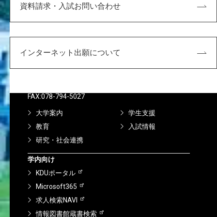
資料請求・入試お問い合わせ
〒651-2196 神戸市西区学園西町8-1-1
インターネット出願について
8-1-1 Gakuennishi-machi,Nishi-ku,Kobe
651-2196 Japan
TEL:078-794-2112（代表）
FAX:078-794-5027
大学案内
学生支援
教育
入試情報
研究・社会連携
学内向け
KDUポータル
Microsoft365
求人検索NAVI
情報図書館蔵書検索