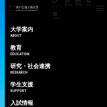
オープン
資料請求
対象者別
探す
キャンパス
Language
神戸芸術工科大学
地域の方向け
大学院生個展「針と、糸と、これか
ら」開催のお知らせ
大学案内
ABOUT
教育
2025.03.19
大学院生個展「針と、糸と、これ
EDUCATION
から」開催のお知らせ
研究・社会連携
RESEARCH
地域の方向け
大学院
学生活動
学生支援
SUPPORT
大学院生 奈良来美さんの個展が神戸市内で開催されま
す。
入試情報