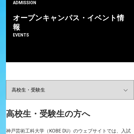
ADMISSION
奈良来美個展「針と、糸と、これから」
オープンキャンパス・イベント情
報
会期:3.20(木)-3.25(火)
EVENTS
時間:11:00〜18:00（最終日16:00まで）
会場:ギャラリー北野坂
住所: 神戸市中央区山本通1-7-17 WALL AVENUE 3F
Instagram:
@nara_kurumi
私の学生生活は針仕事とともにありました。針と糸で縫
い刺しを行っているときはとても穏やかで、私だけの時
間と空間になります。
どんな気持ちのときも一針一針進んでいく、そんな日々
の中で生まれた針仕事を用いたテキスタイル作品を中心
高校生・受験生の方へ
に、大学院での修了作品からこれからやりたいことのか
けらを展示します。
神戸芸術工科大学（KOBE DU）のウェブサイトでは、入試