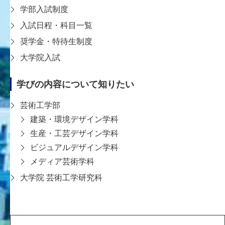
学部入試制度
入試日程・科目一覧
奨学金・特待生制度
〒651-2196 神戸市西区学園西町8-1-1
大学院入試
8-1-1 Gakuennishi-machi,Nishi-ku,Kobe
651-2196 Japan
学びの内容について知りたい
TEL:078-794-2112（代表）
FAX:078-794-5027
芸術工学部
建築・環境デザイン学科
大学案内
学生支援
生産・工芸デザイン学科
教育
入試情報
ビジュアルデザイン学科
研究・社会連携
メディア芸術学科
学内向け
大学院 芸術工学研究科
KDUポータル
Microsoft365
求人検索NAVI
情報図書館蔵書検索