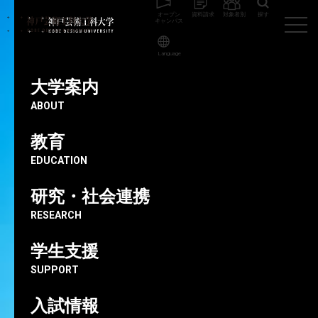
オープン
資料請求
対象者別
探す
キャンパス
Language
神戸芸術工科大学
イベント
2026年8月22日（土）オープンキャンパ
ス同日開催「体験デッサン芸工塾」
大学案内
ABOUT
教育
2026.07.02
2026年8月22日（土）オープン
EDUCATION
キャンパス同日開催「体験デッサ
研究・社会連携
ン芸工塾」
RESEARCH
学生支援
イベント
高校生・受験生向け
SUPPORT
8/22（土）「体験デッサン芸工塾」の受付を開始しまし
入試情報