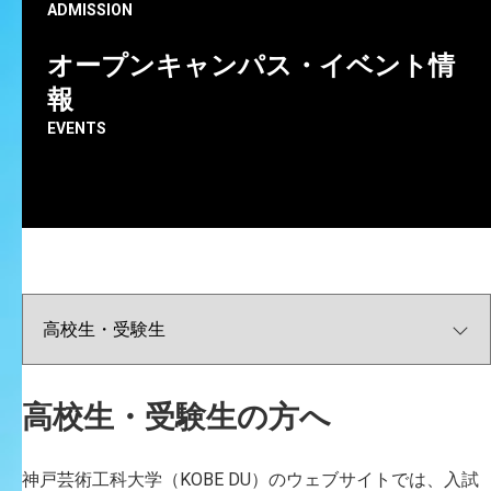
た！
ADMISSION
オープンキャンパス同日開催のデッサン講習会です。
オープンキャンパス・イベント情
デッサン未経験者の方は「入門講座」、経験者の方は
報
「レベルアップ講座」を選択できます。
EVENTS
また、オープンキャンパスにも参加することができま
す。
デッサンに興味のある方は、ぜひお申し込みください。
＞＞8/22（土）のお申込は
こちら
から
高校生・受験生の方へ
神戸芸術工科大学（KOBE DU）のウェブサイトでは、入試