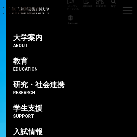
オープン
資料請求
対象者別
探す
キャンパス
Language
神戸芸術工科大学
建築・環境デザイン学科
【受賞のお知らせ】第5
回神戸市都市デザイン賞/建築・環境デザイン学科 橋本准教授
大学案内
ABOUT
教育
2026.05.26
【受賞のお知らせ】第5回神戸市
EDUCATION
都市デザイン賞/建築・環境デザイ
研究・社会連携
ン学科 橋本准教授
RESEARCH
学生支援
建築・環境デザイン学科
芸術工学部
受賞・入選
SUPPORT
建築・環境デザイン学科の橋本 健史 准教授が設計した
入試情報