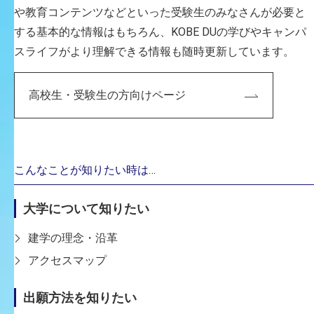
や教育コンテンツなどといった受験生のみなさんが必要と
する基本的な情報はもちろん、KOBE DUの学びやキャンパ
スライフがより理解できる情報も随時更新しています。
高校生・受験生の方向けページ
photo： 高橋 海
こんなことが知りたい時は…
「ユキヒラやねやね」
大学について知りたい
空き家を地域拠点と学習塾、シェアハウスに改修しまし
た。閉鎖的だった公園側に大開口とスチールフレームを
建学の理念・沿革
設け、カウンターとしての利用、植栽や室外機置き場、
アクセスマップ
あるいは地域行事で看板として使うなど、バッファーと
して様々に機能します。
出願方法を知りたい
旗竿敷地の突き当りを一部減築し、公園側に通り抜けを