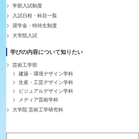
学部入試制度
つくることで、地域の安全性に寄与することをめざしま
入試日程・科目一覧
した。
奨学金・特待生制度
大学院入試
第5回神戸市都市デザイン賞
学びの内容について知りたい
神戸のまちなみや文化に調和した建築、既存ストックの
再生・活用により新たな価値を生み出す取組み、木材を
芸術工学部
活用した温もりある空間づくりなど、
建築・環境デザイン学科
都市や地域の魅力向上に資する優れた事例を表彰し、そ
生産・工芸デザイン学科
の魅力を市内外に広く発信することを目的としている。
ビジュアルデザイン学科
神戸市：第5回神戸市都市デザイン賞受賞作品
メディア芸術学科
大学院 芸術工学研究科
一覧に戻る