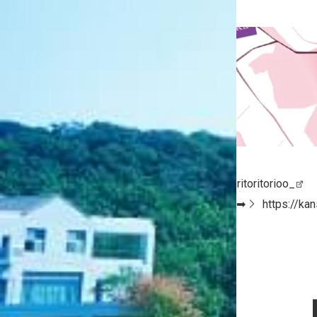
©Miwa Arika ©鳳朔/MAG Garden
鳳朔先生 Xアカウント➡
https://x.com/toritoritorioo_
毎月25日「MAGKAN」にて最新話配信中！➡
https://ka