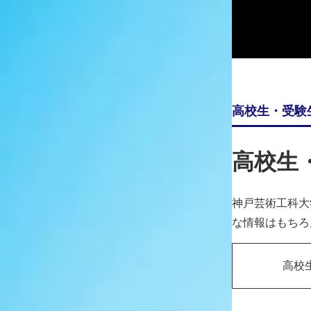
▼ご購入はこちらから
https://kansai.mag-garden.co.jp/store_items/18582
高校生・受験
高校生
神戸芸術工科大
な情報はもちろ
高校