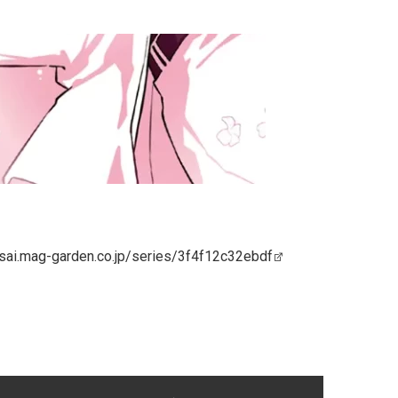
nsai.mag-garden.co.jp/series/3f4f12c32ebdf