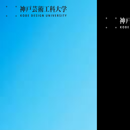
2026.05.18
【単行本発売のお知
成果・実績
メディア芸術学科
芸術工学部
まんが表現学科（現：メディア芸術学科）卒業生の鳳朔（おおと
されました！
こちらの漫画は、Web漫画雑誌「MAGKAN」にて連載中で
現在、各書店にて紙・電子ともに好評発売中ですので、ぜ