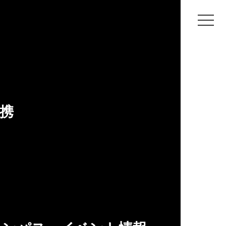
本発売のお知らせ】まんが表現学科卒業生
業生
携
 COMIC』第1巻が、5月15日(金)に発売