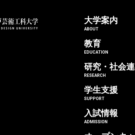
大学案内
神戸芸術工科大学
成果・実績
【単行
ABOUT
教育
EDUCATION
らせ】まんが表現学科卒
研究・社会連
RESEARCH
学生支援
SUPPORT
りさく）先生による『モテ要素の多い婚約者に天使の鉄拳 THE
入試情報
ADMISSION
す。
ひお手元にお迎えください！