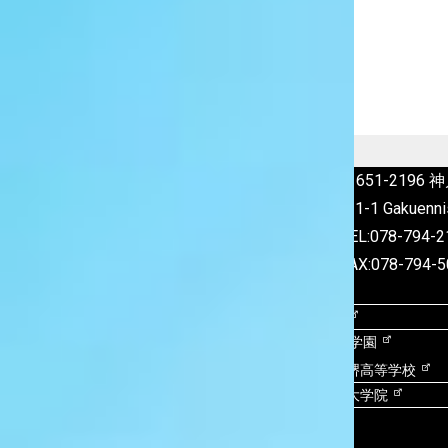
〒651-2196
8-1-1 Gakuenni
TEL:078-794
FAX:078-794-
学内向け
KDUポータル
谷岡学園グループ
学校法人 谷岡学園
大阪商業大学堺高等学校
姉妹法人 学校法人至学館
至学館大学・大学院