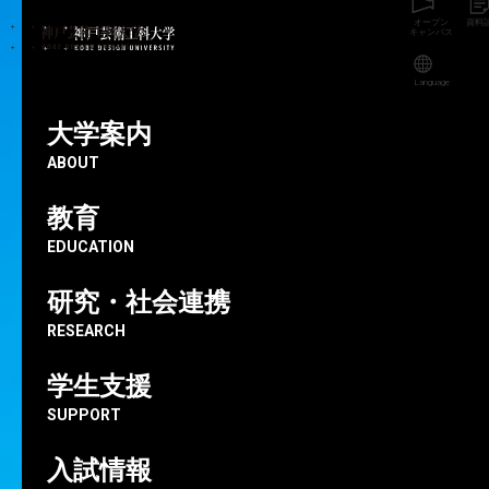
オープン
資料
キャンパス
Language
神戸芸術工科大学
成果・実績
【受賞のお知らせ】第5回近畿学生住
宅大賞／本学学生が最優秀賞を受賞
大学案内
ABOUT
教育
2026.03.02
【受賞のお知らせ】第5回近畿学
EDUCATION
生住宅大賞／本学学生が最優秀賞
研究・社会連携
を受賞
RESEARCH
学生支援
成果・実績
建築・環境デザイン学科
芸術工学部
SUPPORT
受賞・入選
学生活動
入試情報