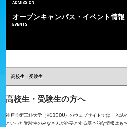
環境デザイン学科（現：建築・環境デザイン学科）の川
ADMISSION
向世瞳さんが、第5回近畿学生住宅大賞において最優秀
オープンキャンパス・イベント情報
賞を受賞しました。
EVENTS
受賞に際し、公益財団法人兵庫県建築士会の関係者の皆
様が本学を訪問され、川向さんへ激励のお言葉が贈られ
ました。審査では、模型作品の完成度に加え、プレゼン
テーション力や質疑応答での的確な対応も高く評価さ
れ、審査員全員一致で最優秀賞が決定したことが紹介さ
れました。
川向さんの今後のさらなる活躍が期待されます。
高校生・受験生の方へ
神戸芸術工科大学（KOBE DU）のウェブサイトでは、入
といった受験生のみなさんが必要とする基本的な情報はもちろ