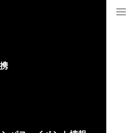
5年度 冬期休業期間中の全館休館日について
いて
携