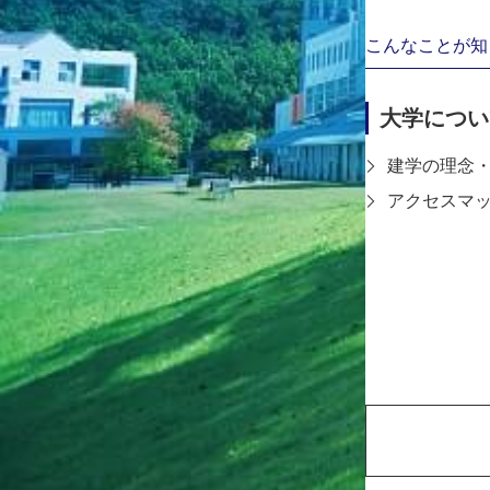
こんなことが知
大学につい
建学の理念
〒651-219
アクセスマ
8-1-1 Gakuenn
TEL:078-79
FAX:078-794-
学内向け
KDUポータル
谷岡学園グループ
学校法人 谷岡学園
大阪商業大学堺高等学校
姉妹法人 学校法人至学館
至学館大学・大学院