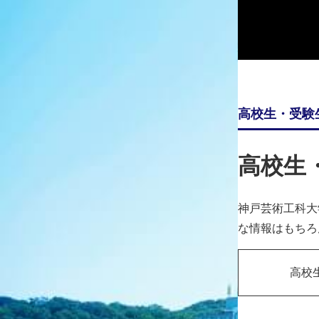
本学の教育・研究の取組み、各種の活動を幅広く紹介する媒体『
松﨑聡夫／クラシック音楽ＣＤコレクション管理データベ
松﨑聡夫（情報図書館事務室）
(クリックで全文をご覧いただけます)
本学リポジトリサイトは
こちら
高校生・受験
高校生
神戸芸術工科大
な情報はもちろ
高校