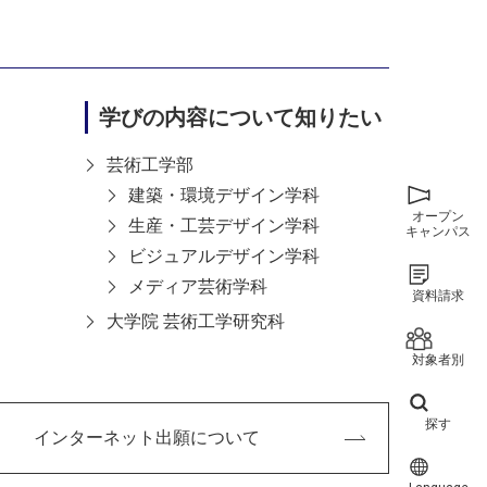
学びの内容について知りたい
芸術工学部
大学案内
建築・環境デザイン学科
学生支援
オープン
生産・工芸デザイン学科
キャンパス
教育
入試情報
ビジュアルデザイン学科
研究・社会連携
メディア芸術学科
資料請求
大学院 芸術工学研究科
情報図書館蔵書検索
対象者別
園
探す
インターネット出願について