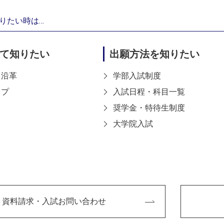
りたい時は…
て知りたい
出願方法を知りたい
・沿革
学部入試制度
6 神戸市西区学園西町8-1-1
ップ
入試日程・科目一覧
ishi-machi,Nishi-ku,Kobe
651-2196 Japan
奨学金・特待生制度
4-2112（代表）
大学院入試
5027
Microsoft365
求人検索NAVI
大阪商業大学・大学院
大阪商業大学高等学校
大阪緑涼高等学校
大阪商業大学附属幼稚
至学館高等学校
至学館大学附属幼稚園
資料請求・入試お問い合わせ