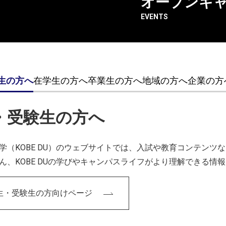
オープンキ
クト「リノベーション・神戸」の一環として、10月19日に西
EVENTS
に、新たなアート・プロジェクトとして、地元・神戸市西区を
から、学生それぞれが想像する出土品をイメージしたフィギュ
生の方へ
在学生の方へ
卒業生の方へ
地域の方へ
企業の方
プロジェクト作品「未知の遺跡発掘」が披露されました。
おりますので、お近くにお越しの際は、是非お楽しみください
・受験生の方へ
学（KOBE DU）のウェブサイトでは、入試や教育コンテン
ん、KOBE DUの学びやキャンパスライフがより理解できる情
生・受験生の方向けページ