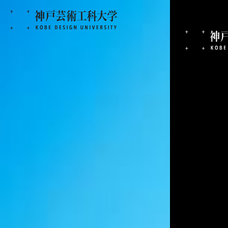
2023.10.23
(株)こうべ未来都市
れました。
成果・実績
高校生・受験生向け
在学生向け
地域の方向け
株式会社こうべ未来都市機構と本学との大学連携プロジェ