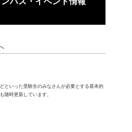
ャンパス・イベント情報
神中央プレンティがグランドオープン。
テーマに本学アート・クラフト学科の学生がプ
アを制作し、個性が感じられる作品が生まれま
へ
。
ツなどといった受験生のみなさんが必要とする基本的
報も随時更新しています。