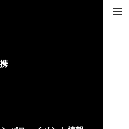
アートプロジェクト作品が公開されました。
クト作品が公開さ
携
発掘～」の展示が公開されました。