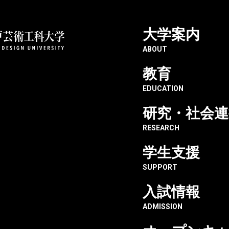
大学案内
神戸芸術工科大学
成果・実績
(株)こうべ未来都市機構との
ABOUT
教育
EDUCATION
機構とのアートプロジェ
研究・社会連
RESEARCH
学生支援
SUPPORT
企業の方向け
生産・工芸デザイン学科
入試情報
ADMISSION
クトによる、「アートプロジェクト ～プレンティ 未知の遺跡