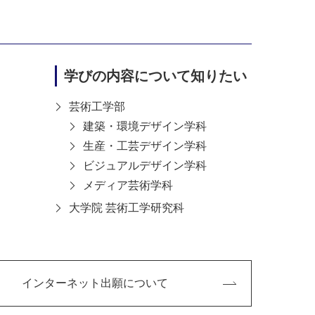
ィスト／キャラクタースカルプター／アニメー
式会社 スクウェア（現スクウェアエニック
）／非常勤講師：デジタルハリウッド（ 東京本
学びの内容について知りたい
、名古屋造形大学（2007-2008）、成安造形大学
6）、名古屋芸術大学（2019）、名古屋学芸大学
芸術工学部
建築・環境デザイン学科
生産・工芸デザイン学科
会
ビジュアルデザイン学科
メディア芸術学科
ては、下記サイトをご覧ください。
大学院 芸術工学研究科
archmap.jp/kdu-my
インターネット出願について