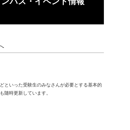
ャンパス・イベント情報
研究科
科
へ
ツなどといった受験生のみなさんが必要とする基本的
学美術学部彫刻科入学1993年／愛知県立芸術
報も随時更新しています。
刻専攻修了 1995年
グラフィックス／立体造形／パペットアニメー