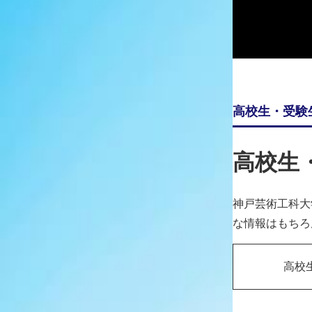
Y
O
S
H
I
D
A
M
a
s
a
n
o
r
i
高校生・受験
高校生
神戸芸術工科大
な情報はもちろ
高校