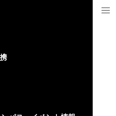
神戸芸術工科大学
教員
吉田 雅則
携
歴