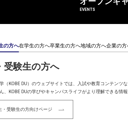
オープンキ
職位
教授
EVENTS
大学院
大学院芸術工学
2024年度入学
メディア芸術学
の4学科名称
生の方へ
在学生の方へ
卒業生の方へ
地域の方へ
企業の方
2023年度入学
映像表現学科
までの7学科
名称
・受験生の方へ
生年
1968年
学（KOBE DU）のウェブサイトでは、入試や教育コンテン
最終学歴
愛知県立芸術大
ん、KOBE DUの学びやキャンパスライフがより理解できる情
大学美術研究科彫
学位
修士(芸術)
生・受験生の方向けページ
専門分野
コンピューター
ション