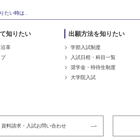
主な職歴
デジタルアーテ
りたい時は…
ション作家／株
ス）（97-02
て知りたい
出願方法を知りたい
校）（2009）
（2014-201
・沿革
学部入試制度
（2006-2019）
ップ
入試日程・科目一覧
所属学会(役
日本美術解剖学
奨学金・特待生制度
職)
大学院入試
主な業績
業績一覧につい
https://rese
資料請求・入試お問い合わせ