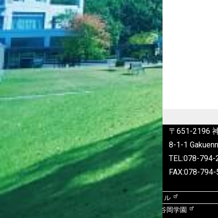
〒651-219
8-1-1 Gakuenn
TEL:078-79
FAX:078-794-
学内向け
KDUポータル
谷岡学園グループ
学校法人 谷岡学園