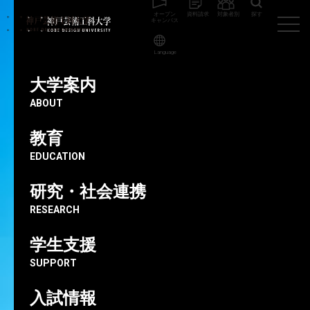
オープン
資料請求
対象者別
探す
キャンパス
Language
神戸芸術工科大学
教員
谷口 正博
大学案内
ABOUT
非常勤講師
教育
愛知東邦大学 経営学部 准教授 ／ 株式会社デンキトンボ 取
EDUCATION
締役
谷口正博
研究・社会連携
RESEARCH
学生支援
SUPPORT
入試情報