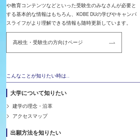
や教育コンテンツなどといった受験生のみなさんが必要と
する基本的な情報はもちろん、KOBE DUの学びやキャンパ
スライフがより理解できる情報も随時更新しています。
高校生・受験生の方向けページ
CAREER
主な経歴
2024年度入学の4学科名称
こんなことが知りたい時は…
ビジュアルデザイン学科
大学について知りたい
2023年度入学までの7学科名称
ビジュアルデザイン学科
建学の理念・沿革
アクセスマップ
専門分野
映像デザイン / デザイン情報学
出願方法を知りたい