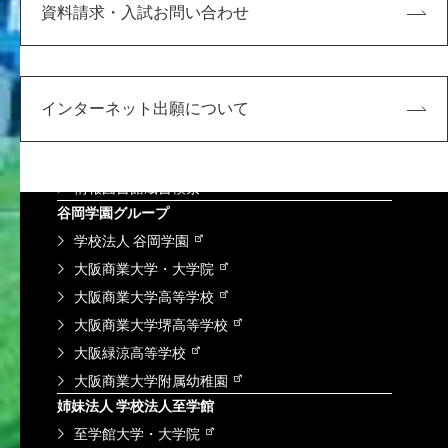
教育
入試情報
資料請求・入試お問い合わせ
研究・社会連携
学内向け
KDUポータル
インターネット出願について
Microsoft365
求人検索NAVI
情報図書館蔵書検索
谷岡学園グループ
学校法人 谷岡学園
大阪商業大学・大学院
大阪商業大学高等学校
大阪商業大学堺高等学校
大阪緑涼高等学校
大阪商業大学附属幼稚園
姉妹法人 学校法人至学館
至学館大学・大学院