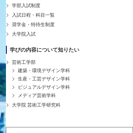
学部入試制度
入試日程・科目一覧
奨学金・特待生制度
教員一覧ページへ戻る
大学院入試
学びの内容について知りたい
芸術工学部
建築・環境デザイン学科
生産・工芸デザイン学科
ビジュアルデザイン学科
〒651-2196 神戸市西区学園西町8-1-1
8-1-1 Gakuennishi-machi,Nishi-ku,Kobe
メディア芸術学科
651-2196 Japan
大学院 芸術工学研究科
TEL:078-794-2112（代表）
FAX:078-794-5027
大学案内
学生支援