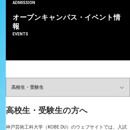
T
A
N
I
G
U
C
H
I
M
a
s
a
h
i
r
o
ADMISSION
オープンキャンパス・イベント情
報
EVENTS
高校生・受験生の方へ
神戸芸術工科大学（KOBE DU）のウェブサイトでは、入試