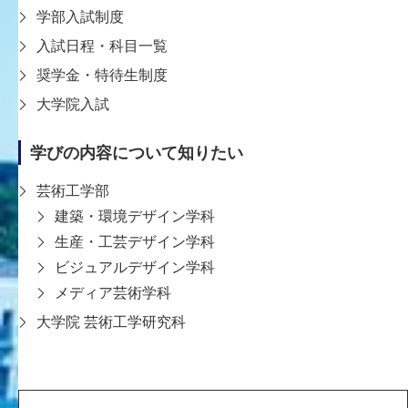
学部入試制度
教員一覧ページへ戻る
入試日程・科目一覧
奨学金・特待生制度
大学院入試
学びの内容について知りたい
芸術工学部
建築・環境デザイン学科
〒651-2196 神戸市西区学園西町8-1-1
8-1-1 Gakuennishi-machi,Nishi-ku,Kobe
生産・工芸デザイン学科
651-2196 Japan
ビジュアルデザイン学科
TEL:078-794-2112（代表）
メディア芸術学科
FAX:078-794-5027
大学院 芸術工学研究科
大学案内
学生支援
教育
入試情報
研究・社会連携