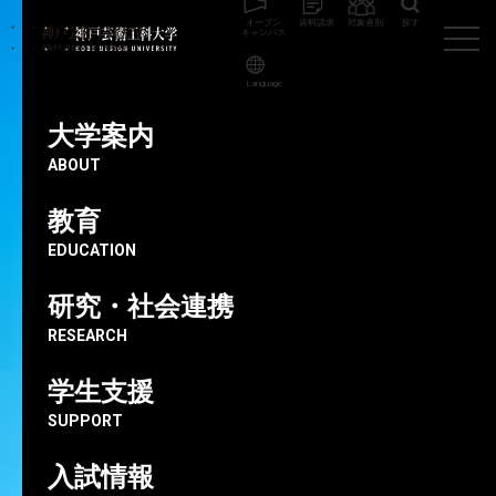
オープン
資料請求
対象者別
探す
キャンパス
Language
神戸芸術工科大学
教員
杉本 ひとみ
大学案内
ABOUT
非常勤講師
教育
杉本ひとみ
EDUCATION
研究・社会連携
RESEARCH
学生支援
SUPPORT
入試情報