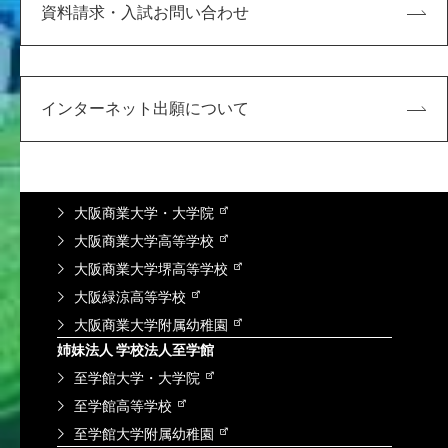
資料請求・入試お問い合わせ
学内向け
KDUポータル
Microsoft365
求人検索NAVI
インターネット出願について
情報図書館蔵書検索
谷岡学園グループ
学校法人 谷岡学園
大阪商業大学・大学院
大阪商業大学高等学校
大阪商業大学堺高等学校
大阪緑涼高等学校
大阪商業大学附属幼稚園
姉妹法人 学校法人至学館
至学館大学・大学院
至学館高等学校
至学館大学附属幼稚園