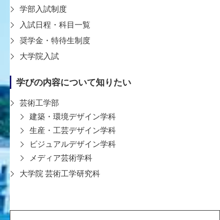
学部入試制度
教員一覧ページへ戻る
入試日程・科目一覧
奨学金・特待生制度
大学院入試
学びの内容について知りたい
芸術工学部
〒651-2196 神戸市西区学園西町8-1-1
建築・環境デザイン学科
8-1-1 Gakuennishi-machi,Nishi-ku,Kobe
生産・工芸デザイン学科
651-2196 Japan
ビジュアルデザイン学科
TEL:078-794-2112（代表）
メディア芸術学科
FAX:078-794-5027
大学院 芸術工学研究科
大学案内
学生支援
教育
入試情報
研究・社会連携