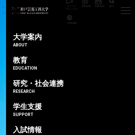
オープン
資料請求
対象者別
探す
キャンパス
Language
神戸芸術工科大学
教員
鹿角 剛
大学案内
ABOUT
非常勤講師
教育
鹿角剛
EDUCATION
研究・社会連携
RESEARCH
学生支援
SUPPORT
入試情報