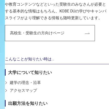
や教育コンテンツなどといった受験生のみなさんが必要と
する基本的な情報はもちろん、KOBE DUの学びやキャンパ
スライフがより理解できる情報も随時更新しています。
CAREER
高校生・受験生の方向けページ
主な経歴
2024年度入学の4学科名称
メディア芸術学科
こんなことが知りたい時は…
2023年度入学までの7学科名称
映像表現学科
大学について知りたい
専門分野
建学の理念・沿革
視覚効果(VFX)を中心とした映像制作
アクセスマップ
出願方法を知りたい