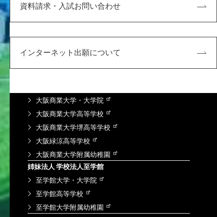
資料請求・入試お問い合わせ
学内向け
KDUポータル
Microsoft365
求人検索NAVI
インターネット出願について
情報図書館蔵書検索
谷岡学園グループ
学校法人 谷岡学園
大阪商業大学・大学院
大阪商業大学高等学校
大阪商業大学堺高等学校
大阪緑涼高等学校
大阪商業大学附属幼稚園
姉妹法人 学校法人至学館
至学館大学・大学院
至学館高等学校
至学館大学附属幼稚園