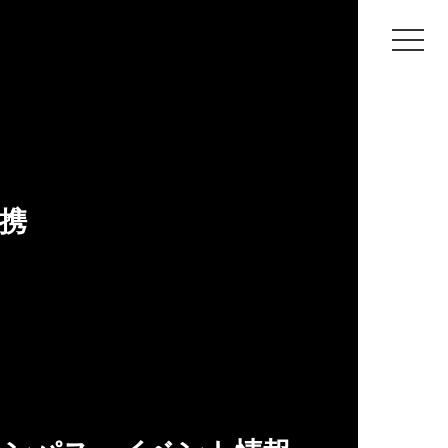
神戸芸術工科大学
教員
平田 一郎
携
歴