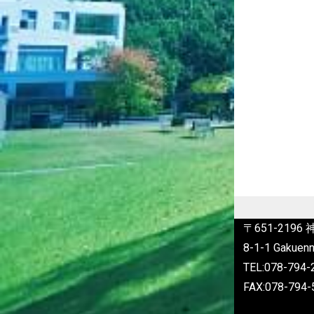
〒651-219
8-1-1 Gakuenn
TEL:078-79
FAX:078-794-