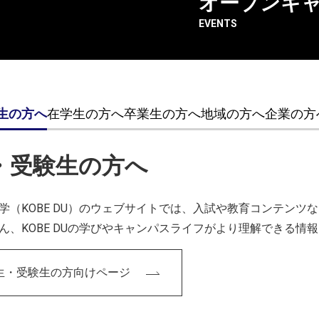
CAREER
オープンキ
EVENTS
2024年度入学
生産・工芸デザ
の4学科名称
専門分野
人間工学／人間
生の方へ
在学生の方へ
卒業生の方へ
地域の方へ
企業の方
・受験生の方へ
学（KOBE DU）のウェブサイトでは、入試や教育コンテン
ん、KOBE DUの学びやキャンパスライフがより理解できる情
生・受験生の方向けページ