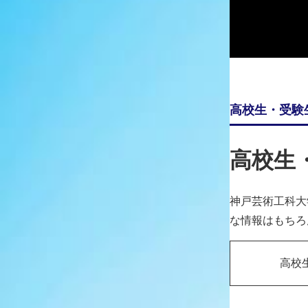
HIRATA Ichiro
高校生・受験
高校生
神戸芸術工科大
な情報はもちろ
高校