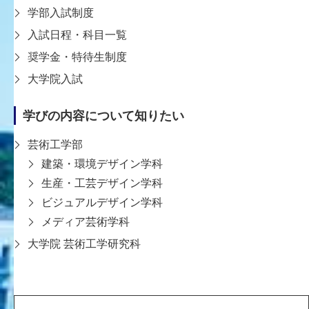
学部入試制度
入試日程・科目一覧
教員一覧ページへ戻る
奨学金・特待生制度
大学院入試
学びの内容について知りたい
芸術工学部
建築・環境デザイン学科
〒651-2196 神戸市西区学園西町8-1-1
生産・工芸デザイン学科
8-1-1 Gakuennishi-machi,Nishi-ku,Kobe
ビジュアルデザイン学科
651-2196 Japan
メディア芸術学科
TEL:078-794-2112（代表）
大学院 芸術工学研究科
FAX:078-794-5027
大学案内
学生支援
教育
入試情報