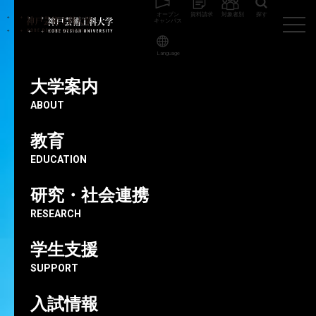
オープン
資料請求
対象者別
探す
キャンパス
Language
神戸芸術工科大学
教員
林口 哲也
大学案内
ABOUT
非常勤講師
教育
装画堂代表
EDUCATION
林口哲也
研究・社会連携
RESEARCH
学生支援
SUPPORT
入試情報