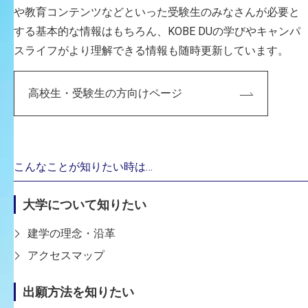
や教育コンテンツなどといった受験生のみなさんが必要と
する基本的な情報はもちろん、KOBE DUの学びやキャンパ
スライフがより理解できる情報も随時更新しています。
CAREER
高校生・受験生の方向けページ
主な経歴
2024年度入学の4学科名称
生産・工芸デザイン学科
こんなことが知りたい時は…
2023年度入学までの7学科名称
大学について知りたい
プロダクト・インテリアデザイン学科
建学の理念・沿革
専門分野
アクセスマップ
写真撮影／ウェブサイト制作
出願方法を知りたい