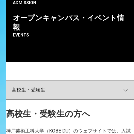
H
A
Y
A
S
H
I
G
U
C
H
I
T
e
t
s
u
y
a
ADMISSION
オープンキャンパス・イベント情
報
EVENTS
高校生・受験生の方へ
神戸芸術工科大学（KOBE DU）のウェブサイトでは、入試