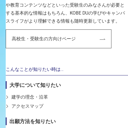
や教育コンテンツなどといった受験生のみなさんが必要と
する基本的な情報はもちろん、KOBE DUの学びやキャンパ
スライフがより理解できる情報も随時更新しています。
高校生・受験生の方向けページ
CAREER
主な経歴
2024年度入学の4学科名称
こんなことが知りたい時は…
メディア芸術学科
大学について知りたい
2023年度入学までの7学科名称
映像表現学科
建学の理念・沿革
アクセスマップ
専門分野
空間コンピューティング、XRインタラクティブアート
出願方法を知りたい