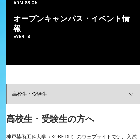
H
A
S
H
I
M
O
T
O
H
A
L
Y
u
t
a
k
a
ADMISSION
オープンキャンパス・イベント情
報
EVENTS
高校生・受験生の方へ
神戸芸術工科大学（KOBE DU）のウェブサイトでは、入試