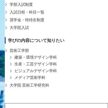
学部入試制度
入試日程・科目一覧
奨学金・特待生制度
教員一覧ページへ戻る
大学院入試
学びの内容について知りたい
芸術工学部
建築・環境デザイン学科
生産・工芸デザイン学科
〒651-2196 神戸市西区学園西町8-1-1
ビジュアルデザイン学科
8-1-1 Gakuennishi-machi,Nishi-ku,Kobe
メディア芸術学科
651-2196 Japan
大学院 芸術工学研究科
TEL:078-794-2112（代表）
FAX:078-794-5027
大学案内
学生支援