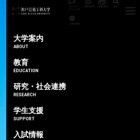
オープン
資料請求
対象者別
探す
キャンパス
Language
神戸芸術工科大学
教員
橋本 裕
大学案内
ABOUT
非常勤講師
教育
Last 6 Minutes 合同会社 代表／ XR クリエイター集団 X@R
EDUCATION
代表
橋本裕
研究・社会連携
RESEARCH
学生支援
SUPPORT
入試情報