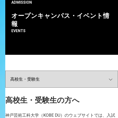
I
M
A
M
U
R
A
F
u
m
i
h
i
k
o
ADMISSION
オープンキャンパス・イベント情
報
EVENTS
高校生・受験生の方へ
神戸芸術工科大学（KOBE DU）のウェブサイトでは、入試