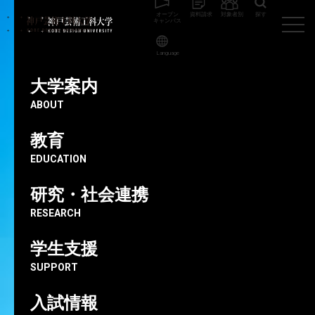
オープン
資料請求
対象者別
探す
キャンパス
Language
神戸芸術工科大学
教員
今村 文彦
大学案内
ABOUT
名誉教授
教育
今村文彦
EDUCATION
研究・社会連携
RESEARCH
学生支援
SUPPORT
入試情報