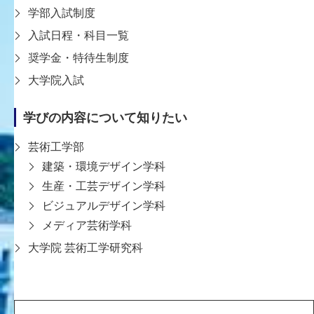
学部入試制度
入試日程・科目一覧
教員一覧ページへ戻る
奨学金・特待生制度
大学院入試
学びの内容について知りたい
芸術工学部
建築・環境デザイン学科
〒651-2196 神戸市西区学園西町8-1-1
生産・工芸デザイン学科
8-1-1 Gakuennishi-machi,Nishi-ku,Kobe
ビジュアルデザイン学科
651-2196 Japan
メディア芸術学科
TEL:078-794-2112（代表）
大学院 芸術工学研究科
FAX:078-794-5027
大学案内
学生支援
教育
入試情報