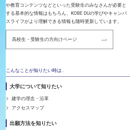
や教育コンテンツなどといった受験生のみなさんが必要と
する基本的な情報はもちろん、KOBE DUの学びやキャンパ
スライフがより理解できる情報も随時更新しています。
CAREER
高校生・受験生の方向けページ
主な経歴
最終学歴
大阪大学人間科学部人間科学科卒業 1979年／筑波大学歴
史・人類学研究科博士課程修了 1988年
こんなことが知りたい時は…
学位・資格等
大学について知りたい
文学修士／国際学修士
建学の理念・沿革
専門分野
アクセスマップ
文化人類学
出願方法を知りたい