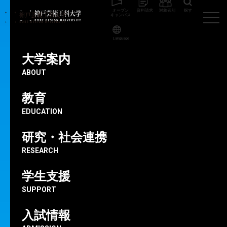
オープン
資料請求
対象者別
探す
キャンパス
Language
大学案内
KOBE
ABOUT
DESIGN
教育
EDUCATION
UNIVERSITY
研究・社会連携
RESEARCH
っ
て
、
学生支援
何
だ
？
SUPPORT
入試情報
開学当初から「芸術と工学の融合」を基軸にさまざまな「融