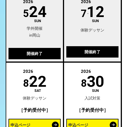
2026
2026
24
12
5
7
SUN
SUN
学外開催
体験デッサン
in岡山
開催終了
開催終了
2026
2026
22
30
8
8
SAT
SUN
体験デッサン
入試対策
［予約受付中］
［予約受付中］
申込ページ
申込ページ