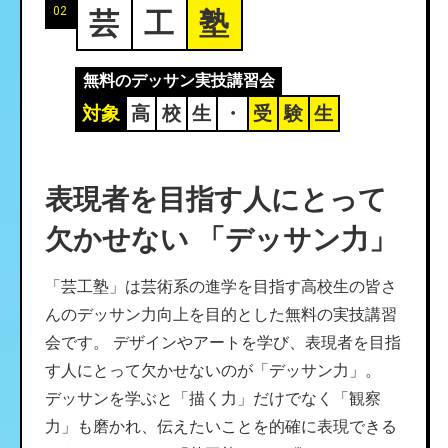
02
芸
工
塾
無料のデッサン実技講習会
対象
高
校
生
・
受
験
生
表現者を目指す人にとって
欠かせない
「デッサン力」
「芸工塾」は芸術系の進学を目指す高校生の皆さ
んのデッサン力向上を目的とした無料の実技講習
会です。 デザインやアートを学び、表現者を目指
す人にとって欠かせないのが「デッサン力」。
デッサンを学ぶと「描く力」だけでなく「観察
力」も磨かれ、伝えたいことを的確に表現できる