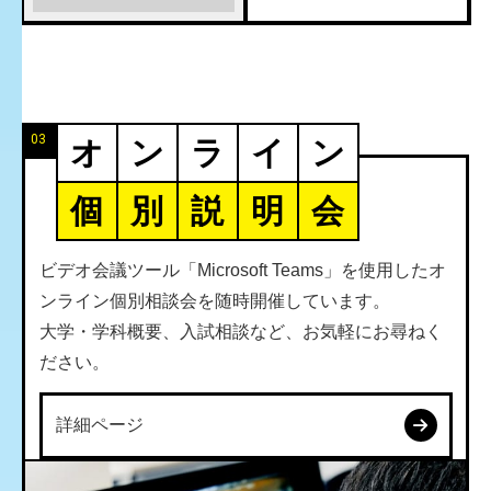
03
オ
ン
ラ
イ
ン
個
別
説
明
会
ビデオ会議ツール「Microsoft Teams」を使用したオ
ンライン個別相談会を随時開催しています。
大学・学科概要、入試相談など、お気軽にお尋ねく
ださい。
詳細ページ