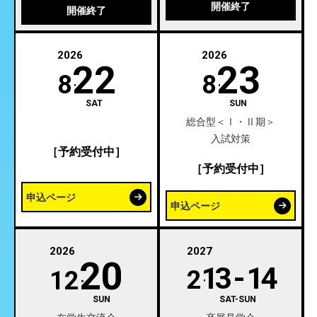
開催終了
開催終了
2026
2026
22
23
8
8
SAT
SUN
総合型＜Ⅰ・Ⅱ期＞
入試対策
［予約受付中］
［予約受付中］
申込ページ
申込ページ
2026
2027
20
13 - 14
2
12
SUN
SAT-SUN