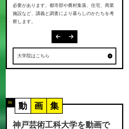
必要があります。都市部や農村集落、住宅、商業
国内
施設など、講義と調査により暮らしのかたちを考
いた
察します。
大学院はこちら
06
動
画
集
神戸芸術工科大学を動画で