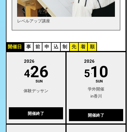
レベルアップ講座
開催日
事
前
申
込
制
先
着
順
2026
2026
26
10
4
5
SUN
SUN
学外開催
体験デッサン
in香川
開催終了
開催終了