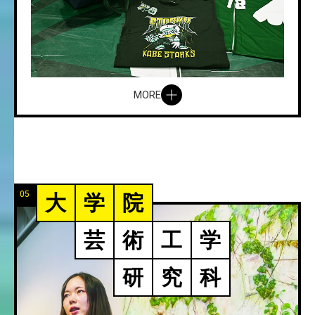
MORE
05
大
学
院
芸
術
工
学
研
究
科