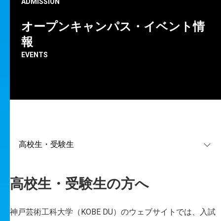
ADMISSION
合」と「総合」の教育を展開してきた神戸芸術工科大学。
ジャンルにとらわれない学びやキャンパスライフ、そして卒
オープンキャンパス・イベント情
業後の未来に関する情報を随時更新中！
報
EVENTS
01
オープンキャンパス2026
02
芸工塾／デッサン実技講習会
03
オンライン個別相談会
04
学部学科紹介
05
大学院芸術工学研究科
高校生・受験生の方へ
06
動画集
07
在学生／卒業生インタビュー
神戸芸術工科大学（KOBE DU）のウェブサイトでは、入試