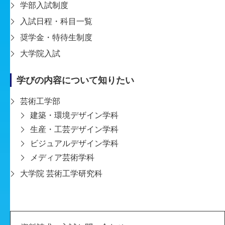
オ
ー
プ
ン
学部入試制度
入試日程・科目一覧
キ
ャ
ン
パ
ス
奨学金・特待生制度
大学院入試
2
0
2
6
学びの内容について知りたい
来て、見て、触れて。
芸術工学部
未来の自分を想像（創造）し
建築・環境デザイン学科
よう。
生産・工芸デザイン学科
ビジュアルデザイン学科
自然豊かなキャンパスに包まれて、ジャンルを越え
メディア芸術学科
た学びの中で感性を磨く。 オープンキャンパス
大学院 芸術工学研究科
は、そんな神戸芸術工科大学の雰囲気を体感する絶
好のチャンス。
今こそ新しい発見や心躍るような体験がいっぱいの
オープンキャンパスに参加してみよう！