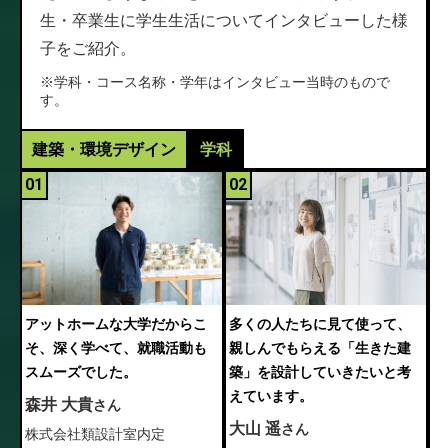
生・卒業生に学生生活についてインタビューした様
子をご紹介。
※学科・コース名称・学年はインタビュー当時のもので
す。
建築・環境デザイン
学科
01
02
アットホームな大学だからこ
多くの人たちに見て使って、
そ、深く学べて、就職活動も
親しんでもらえる「生きた建
スムーズでした。
築」を設計していきたいと考
えています。
森井 大貴
さん
大山 遥
さん
株式会社類設計室内定